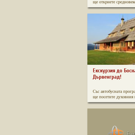
ще откриете средновеко
Екскурзия до Босн
Дървенград!
Със автобусната прогр
ще посетите духовния ц