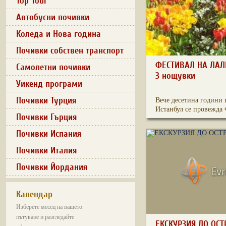
Top Tour
Автобусни почивки
Коледа и Нова година
Почивки собствен транспорт
ФЕСТИВАЛ НА ЛАЛЕ
Самолетни почивки
3 нощувки
Уикенд програми
Почивки Турция
Вече десетина години 
Истанбул се провежда 
Почивки Гърция
Почивки Испания
Почивки Италия
Почивки Йордания
Календар
Изберете месец на вашето
пътуване и разгледайте
ЕКСКУРЗИЯ ДО ОС