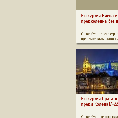
Екскурзия Виена 
предколедна без 
С автобусната екскурз
ще имате възможност д
Екскурзия Прага и
преди Коледа17-22.
С автобусните програм