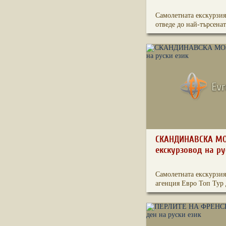
Самолетната екскурзия
отведе до най-търсената
СКАНДИНАВСКА МО
екскурзовод на ру
Самолетната екскурзия
агенция Евро Топ Тур д