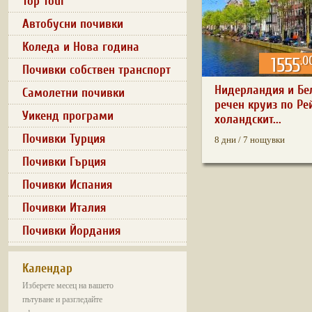
Top Tour
Автобусни почивки
Коледа и Нова година
.0
1555
Почивки собствен транспорт
Нидерландия и Бе
Самолетни почивки
речен круиз по Ре
Уикенд програми
холандскит...
Почивки Турция
8 дни / 7 нощувки
Почивки Гърция
Почивки Испания
Почивки Италия
Почивки Йордания
Календар
Изберете месец на вашето
пътуване и разгледайте