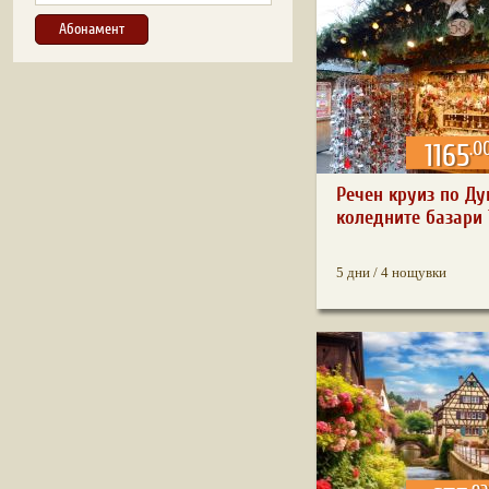
.0
1165
Речен круиз по Ду
коледните базари 1
5 дни / 4 нощувки