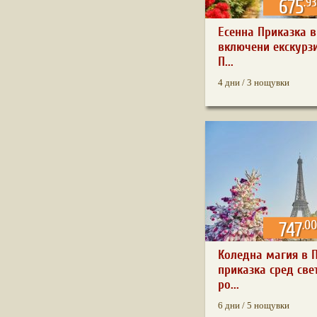
.93
675
Есенна Приказка в
включени екскурз
П...
4 дни / 3 нощувки
.00
747
Коледна магия в 
приказка сред све
ро...
6 дни / 5 нощувки