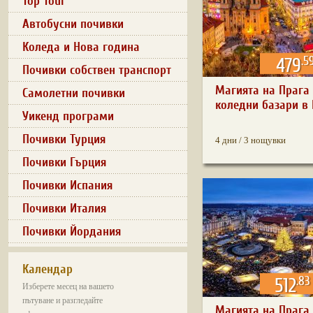
Top Tour
Автобусни почивки
Коледа и Нова година
.5
479
Почивки собствен транспорт
Магията на Прага 
Самолетни почивки
коледни базари в Е
Уикенд програми
Почивки Турция
4 дни / 3 нощувки
Почивки Гърция
Почивки Испания
Почивки Италия
Почивки Йордания
Календар
.83
512
Изберете месец на вашето
пътуване и разгледайте
Магията на Прага 