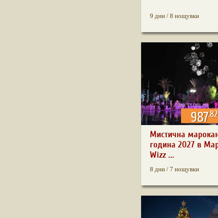
9 дни / 8 нощувки
.82
987
Мистична марокан
година 2027 в Ма
Wizz ...
8 дни / 7 нощувки