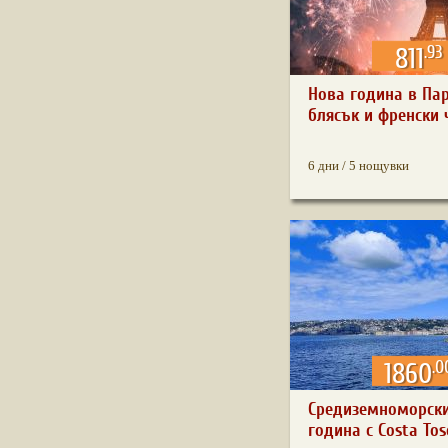
.93
811
Нова година в Па
блясък и френски ч
6 дни / 5 нощувки
.0
1860
Средиземноморски
година с Costa Tosc