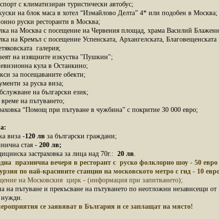
спорт с климатизиран туристически автобус;
куски на блок маса в хотел “Измайлово Делта” 4* или подобен в Москва;
ионно руски ресторанти в Москва;
лка на Москва с посещение на Червения площад, храма Василий Блажени
лка на Кремъл с посещение Успенската, Архангелската, Благовещенската
етяковската галерия;
зеят на изящните изкуства "Пушкин";
левизионна кула в Останкино;
кси за посещаваните обекти;
ументи за руска виза;
бслужване на български език;
 време на пътуването;
раховка “Помощ при пътуване в чужбина” с покритие 30 000 евро;
а:
ка виза -
120 лв
за български граждани;
инична стая -
200 лв;
ицинска застраховка за лица над 70г.:
20 лв
.
дна празнична вечеря в ресторант с руско фолклорно шоу - 50 евро
урзия по най-красивите станции на московското метро с гид - 10 евр
щение на Московския цирк - (информация при запитването);
яна на пътуване и прекъсване на пътуването по неотложни независещи от
и нужди.
ероприятия се заявяват в България и се заплащат на място!