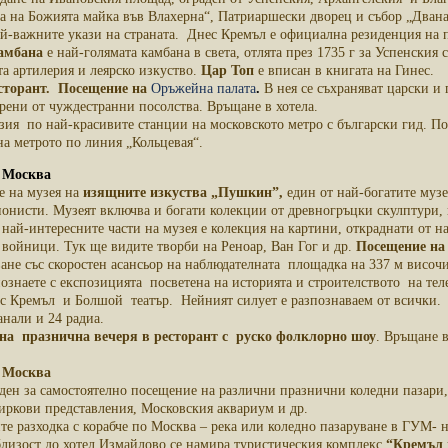
а на Божията майка във Влахерна“, Патриаршески дворец и събор „Дванад
ай-важните укази на страната. Днес Кремъл е официална резиденция на 
амбана
е най-голямата камбана в света, отлята през 1735 г за Успенския 
а артилерия и леярско изкуство.
Цар Топ
е вписан в книгата на Гинес.
сторант. Посещение на
Оръжейна палата
.
В нея се съхраняват царски и
рени от чуждестранни посолства. Връщане в хотела.
зия по най-красивите станции на московското метро с български гид. По
на метрото по линия „Кольцевая“.
8 Москва
е на музея на
изящните изкуства „Пушкин”,
един от най-богатите музе
онисти. Музеят включва и богати колекции от древногръцки скулптури, 
 най-интересните части на музея е колекция на картини, откраднати от н
 войници. Тук ще видите творби на Реноар, Ван Гог и др.
Посещение на
ане със скоростен асансьор на наблюдателната площадка на 337 м височи
познаете с експозицията посветена на историята и строителството на теле
 с Кремъл и Болшой театър. Нейният силует е разпознаваем от всички. 
нали и 24 радиа.
на празнична вечеря в ресторант с руско фолклорно шоу
. Връщане в
18 Москва
 ден за самостоятелно посещение на различни празнични коледни пазари
ркови представления, Московския аквариум и др.
е разходка с корабче по Москва – река или коледно пазаруване в ГУМ- н
близост до хотел Измайлово се намира туристическия комплекс
“Кремъл 