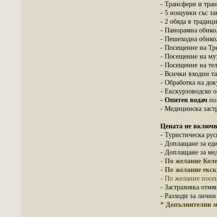
- Трансфери и тран
- 5 нощувки със за
- 2 обяда в традиц
- Панорамна обико
- Пешеходна обико
- Посещение на Тр
- Посещение на му
- Посещение на те
- Всички входни та
- Обработка на док
- Екскурзоводско о
-
Опитен водач
по
- Медицинска заст
Цената не включв
- Туристическа рус
- Доплащане за ед
- Доплащане за мед
-
По желание Коле
-
По желание екск
- По желание посе
- Застраховка отм
- Разходи за личн
* Допълнителни м