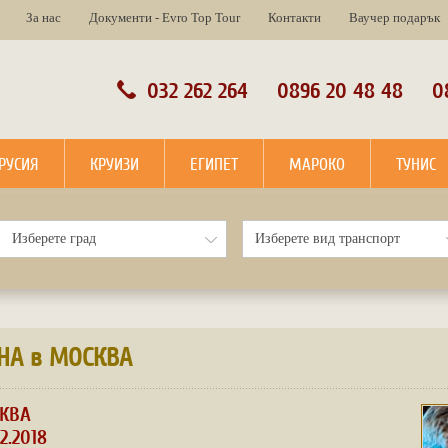
За нас
Документи - Evro Top Tour
Контакти
Ваучер подарък
032 262 264
0896 20 48 48
0
РУСИЯ
КРУИЗИ
ЕГИПЕТ
МАРОКО
ТУНИС
НА в МОСКВА
КВА
12.2018