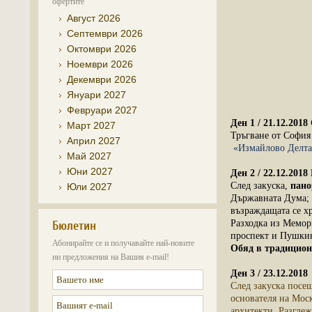
офертите
Август 2026
Септември 2026
Октомври 2026
Ноември 2026
Декември 2026
Януари 2027
Февруари 2027
Ден 1 / 21.12.201
Март 2027
Тръгване от София 
Април 2027
«Измайлово Делта
Май 2027
Юни 2027
Ден 2 / 22.12.201
След закуска,
пано
Юли 2027
Държавната Дума;
възраждащата се х
Бюлетин
Разходка из Мемор
проспект и Пушки
Абонирайте се и получавайте най-новите
Обяд в традицион
ни предложения на Вашия e-mail!
Ден 3 / 23.12.201
След закуска пос
основателя на Мос
архитекти. Разгле