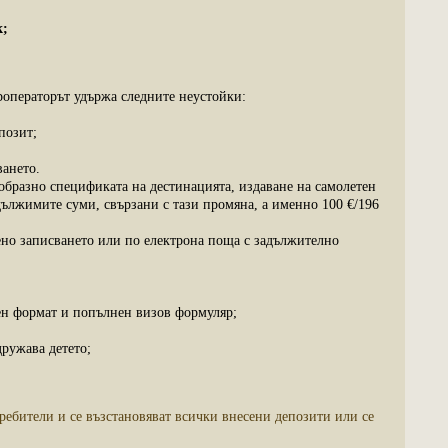
к;
уроператорът удържа следните неустойки:
позит;
ването.
бразно спецификата на дестинацията, издаване на самолетен
дължимите суми, свързани с тази промяна, а именно 100 €/196
вено записването или по електрона поща с задължително
тен формат и попълнен визов формуляр;
дружава детето;
требители и се възстановяват всички внесени депозити или се