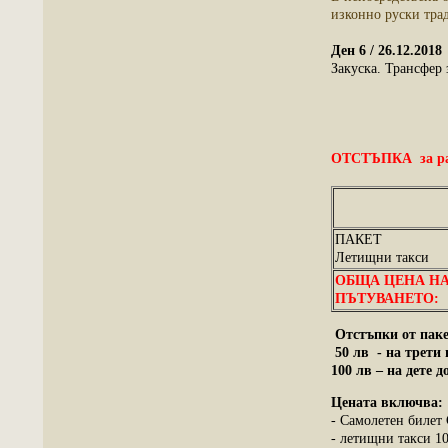
изконно руски тр
Ден 6 / 26.12.20
Закуска.
Трансфер з
ОТСТЪПКА за ранн
ПАКЕТ
Летищни такси
ОБЩА ЦЕНА Н
ПЪТУВАНЕТО:
Отстъпки от паке
50 лв - на трети 
100 лв – на дете 
Цената включва:
- Самолетен билет 
- летищни такси 1