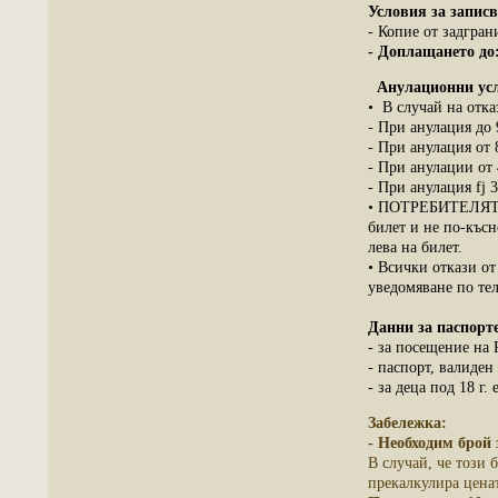
Условия за записв
- Копие от задгран
- Доплащането до:
Анулационни усл
• В случай на отка
- При анулация до 
- При анулация от 
- При анулации от 
- При анулация fj 
• ПОТРЕБИТЕЛЯТ им
билет и не по-къс
лева на билет.
• Всички откази о
уведомяване по те
Данни за паспорт
- за посещение на 
- паспорт, валиден
- за деца под 18 г
Забележка:
- Необходим брой 
В случай, че този 
прекалкулира ценат