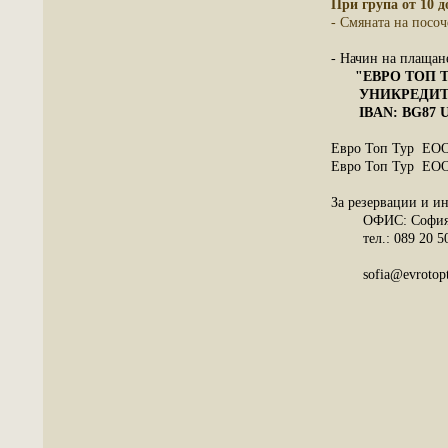
При група от 10 д
- Смяната на посоч
- Начин на плащане
"ЕВРО ТОП Т
УНИКРЕДИТ БУ
IBAN: BG87 UNC
Евро Топ Тур ЕООД
Евро Топ Тур ЕООД
За резервации и и
ОФИС: София, 
тел.: 08
08
sofia@evr