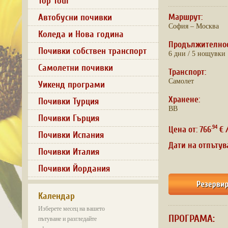
Top Tour
Автобусни почивки
Маршрут:
София – Москва
Коледа и Нова година
Продължително
Почивки собствен транспорт
6 дни / 5 нощувки
Самолетни почивки
Транспорт:
Самолет
Уикенд програми
Хранене:
Почивки Турция
BB
Почивки Гърция
.94
Цена от: 766
€ 
Почивки Испания
Дати на отпътув
Почивки Италия
Почивки Йордания
Календар
Изберете месец на вашето
ПРОГРАМА:
пътуване и разгледайте