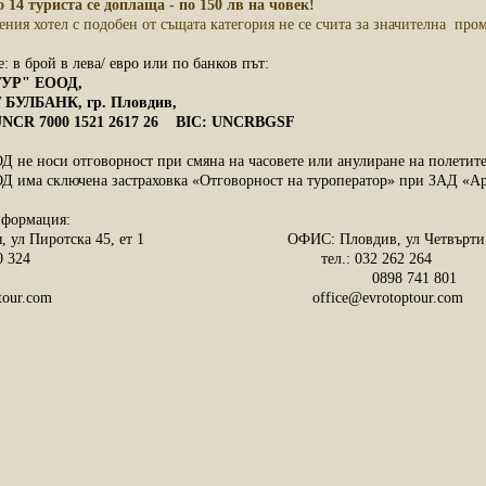
о 14 туриста се доплаща - по 150 лв на човек!
ения хотел с подобен от същата категория не се счита за значителна про
: в брой в лева/ евро или по банков път:
УР" ЕООД,
ЛБАНК, гр. Пловдив,
R 7000 1521 2617 26 BIC: UNCRBGSF
 не носи отговорност при смяна на часовете или анулиране на полетите 
 има сключена застраховка «Отговорност на туроператор» при ЗАД «Арме
нформация:
ул Пиротска 45, ет 1 ОФИС: Пловдив, ул Четвърти ян
9 20 50 324 тел.: 032 262 264
98 741 801
otoptour.com office@evrotoptour.com