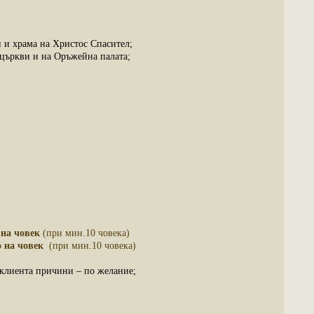
 и храма на Христос Спасител;
 църкви и на Оръжейна палата;
 на човек
(при мин.10 човека)
о на човек
(при мин.10 човека)
 клиента причини – по желание;