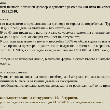
ане:
ичен паспорт, попълнен договор и депозит в размер на
600 лева на чове
 15.11.2018;
овия:
з от пътуването и прекратяване на договора от страна на потребителя, Т
90 дни преди дата на пътуване – без неустойка;
89 до 45 дни преди дата на отпътуване се удържа в размер на внесения де
44 до 31 дни -50% от общата стойност на пътуването;
30 дни или неявяване на полет – неустойка 100% от общата цена на пъту
а право да прехвърли правото си на пътуване на трето лице в срок съо
но от 30.11.2017г, като се задължава да заплати на ТУРОПЕРАТОРА само 
т пътуване се извършат лично, в писмена форма, в офиса където е напра
лефона.
ен и визов режим:
Русия се изисква виза, за която е необходимо 1 актуална снимка паспор
 минимум 6 месеца от крайна датата на екскурзията;
. е необходима нотариално заверена декларация от родителя, който не при
за осъществяване на екскурзията: 10/ 15 туристи.
брой не бъде набран най – късно
до 01.12.2018
, се уведомяват всички по
а.