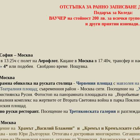
ОТСТЪПКА ЗА РАННО ЗАПИСВАНЕ ДО 
Подарък за Коледа:
ВАУЧЕР на стойност 200 лв. за всички групо
и други приятни изненади..
8 София – Москва
в 13:25ч с полет на
Аерофлот.
Кацане в
Москва
в 17:40ч, трансфер и на
»
4*
или подобен.
Свобдоно време. Нощувка.
8 Москва
рамна обиколка на руската столица
-
Червения площад
с
мавзолея н
Театралния площад
; съвременния район - Москва сити. Посещение на
„
ристиянска Русия. Фотостоп на панорамната площадката на „Воробьевые г
иалния комплекс на жертвите от Втората Световна война в парка Поклон
нския площад.
но руски ресторант.
Посещение на
Третяковската галерия
и разглежда
8 Москва
ещение на
Храмът „Василий Блажени” и „Кремъл и Кремълските съб
ква - княз Юри Дългоруки. Оттогава е дострояван многократно. Сегашни
ждане на Ивановския площад, ограден от Успенския, Архангелския и Бл