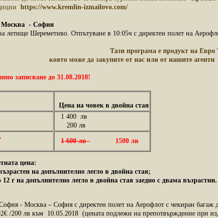
адиции
https://www.kremlin-izmailovo.com/
18 Москва - София
а летище Шереметиво. Отпътуване в 10:05ч с директен полет на Аерофло
Тази програма е продукт на Евро 
която може да закупите от нас или от нашите агенти
о записване до 31.08.2018!
Цена на човек в двойна стая
1 400 лв
200 лв
А
1 600 лв
1500 лв
тната цена:
възрастен на допълнително легло в двойна стая;
до 12 г на допълнително легло в двойна стая заедно с двама възрастни.
София - Москва – София с директен полет на Аерофлот с чекиран багаж до
02€ /200 лв към 10.05.2018 (цената подлежи на препотвърждение при изд