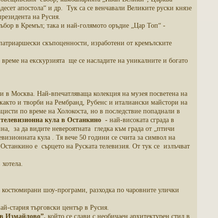
есет апостола“ и др. Тук са се венчавали Великите руски князе
президента на Русия.
събор в Кремъл; така и най-голямото оръдие „Цар Топ“ -
 патриаршески скъпоценности, изработени от кремълските
 време на екскурзията ще се насладите на уникалните и богато
и в Москва. Най-впечатляваща колекция на музея посветена на
както и творби на Рембранд, Рубенс и италиански майстори на
ацисти по време на Холокоста, но в последствие попаднали в
 телевизионна кула в Останкино -
най-високата сграда в
на, за да видите невероятната гледка към града от „птичи
визионната кула . Тя вече 50 години се счита за символ на
Останкино е сърцето на Руската телевизия. От тук се излъчват
 хотела.
, костюмирани шоу-програми, разходка по чаровните улички
ай-стария търговски център в Русия.
в Измайлово”,
който се слави с необичаен архитектурен стил в