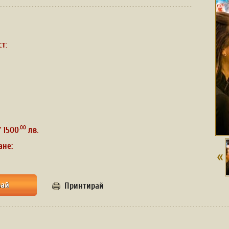
ст:
.00
/ 1500
лв.
ане:
Принтирай