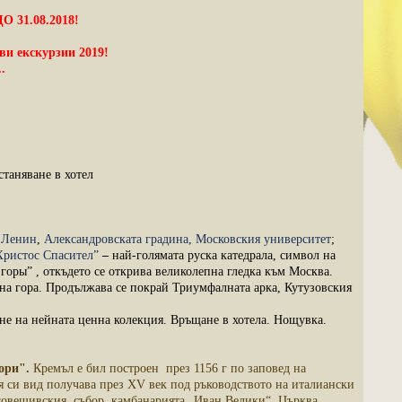
31.08.2018!
ви екскурзии 2019!
.
станяване в хотел
а Ленин
,
Александровската градина,
Московския университет
;
Христос Спасител”
–
най-голямата руска катедрала, символ на
оры” , откъдето се открива великолепна гледка към Москва.
на гора. Продължава се покрай Триумфалната арка, Кутузовския
не на нейната ценна колекция. Връщане в хотела. Нощувка.
ори".
Кремъл е бил построен през 1156 г по заповед на
я си вид получава през XV век под ръководството на италиански
аговещивския събор, камбанарията „Иван Велики“, Църква