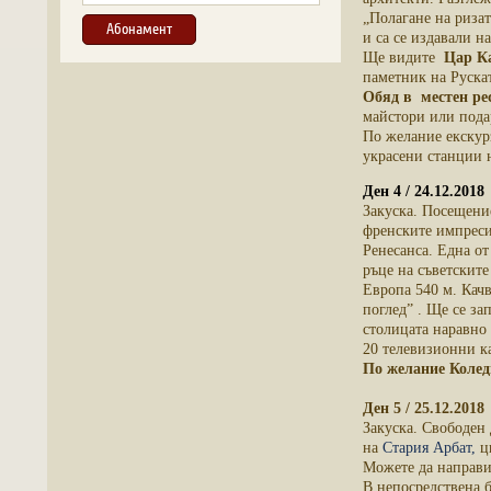
„Полагане на ризат
и са се издавали н
Ще видите
Цар К
паметник на Рускат
Обяд в местен ре
майстори или пода
По желание екскур
украсени станции 
Ден 4 / 24.12.201
Закуска. Посещени
френските импреси
Ренесанса. Една от
ръце на съветските
Европа 540 м. Качв
поглед” . Ще се за
столицата наравно
20 телевизионни ка
По желание Колед
Ден 5 / 25.12.20
Закуска. Свободен
на
Стария Арбат,
ци
Можете да направит
В непосредствена 