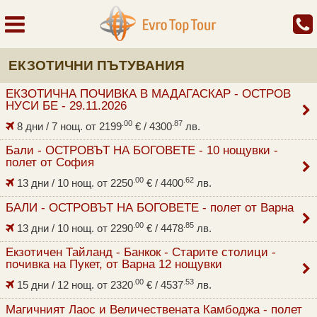
ЕКЗОТИЧНИ ПЪТУВАНИЯ
ЕКЗОТИЧНА ПОЧИВКА В МАДАГАСКАР - ОСТРОВ
НУСИ БЕ - 29.11.2026
.00
.87
8 дни / 7 нощ. от
2199
€
/ 4300
лв.
Бали - ОСТРОВЪТ НА БОГОВЕТЕ - 10 нощувки -
полет от София
.00
.62
13 дни / 10 нощ. от
2250
€
/ 4400
лв.
БАЛИ - ОСТРОВЪТ НА БОГОВЕТЕ - полет от Варна
.00
.85
13 дни / 10 нощ. от
2290
€
/ 4478
лв.
Екзотичен Тайланд - Банкок - Старите столици -
почивка на Пукет, от Варна 12 нощувки
.00
.53
15 дни / 12 нощ. от
2320
€
/ 4537
лв.
Магичният Лаос и Величествената Камбоджа - полет