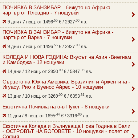
ПОЧИВКА В ЗАНЗИБАР - бижуто на Африка -
чартър от Пловдив - 7 нощувки
.55
.00
9 дни / 7 нощ. от
1496
€
/ 2927
лв.
ПОЧИВКА В ЗАНЗИБАР - бижуто на Африка -
чартър от Варна - 7 нощувки
.55
.00
9 дни / 7 нощ. от
1496
€
/ 2927
лв.
КОЛЕДА И НОВА ГОДИНА: Вкусът на Азия -Виетнам
и Камбоджа - 12 нощувки
.00
.93
14 дни / 12 нощ. от
2990
€
/ 5847
лв.
Сърцето на Южна Америка: Бразилия и Аржентина -
Игуасу, Рио и Буенос Айрес - 10 нощувки
.00
.61
13 дни / 10 нощ. от
3269
€
/ 6393
лв.
Екзотична Почивка на о-в Пукет - 8 нощувки
.44
.00
11 дни / 8 нощ. от
1695
€
/ 3316
лв.
Екзотична Коледа и Вълнуваща Нова Година в Бали
- ОСТРОВЪТ НА БОГОВЕТЕ - 10 нощувки - полет от
София