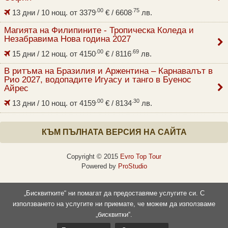
.00
.75
13 дни / 10 нощ. от
3379
€
/ 6608
лв.
Магията на Филипините - Тропическа Коледа и
Незабравима Нова година 2027
.00
.69
15 дни / 12 нощ. от
4150
€
/ 8116
лв.
В ритъма на Бразилия и Аржентина – Карнавалът в
Рио 2027, водопадите Игуасу и танго в Буенос
Айрес
.00
.30
13 дни / 10 нощ. от
4159
€
/ 8134
лв.
КЪМ ПЪЛНАТА ВЕРСИЯ НА САЙТА
Copyright © 2015
Evro Top Tour
Powered by
ProStudio
„Бисквитките“ ни помагат да предоставяме услугите си. С
използването на услугите ни приемате, че можем да използваме
„бисквитки“.