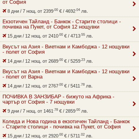
от София
.00
.04
8 дни / 7 нощ. от
2399
€
/ 4692
лв.
Екзотичен Тайланд - Банкок - Старите столици -
почивка на Пукет, от София 12 нощувки
.00
.55
15 дни / 12 нощ. от
2410
€
/ 4713
лв.
Вкусът на Азия - Виетнам и Камбоджа - 12 нощувки
- полет от София
.00
.23
14 дни / 12 нощ. от
2689
€
/ 5259
лв.
Вкусът на Азия - Виетнам и Камбоджа - 12 нощувки
- полет от Варна
.00
.78
14 дни / 12 нощ. от
2767
€
/ 5411
лв.
ПОЧИВКА В ЗАНЗИБАР - бижуто на Африка -
чартър от София - 7 нощувки
.78
.00
9 дни / 7 нощ. от
1461
€
/ 2859
лв.
Коледа и Нова година в екзотичен Тайланд - Банкок
- Старите столици - почивка на Пукет, от София
.00
.02
15 дни / 12 нощ. от
2920
€
/ 5711
лв.