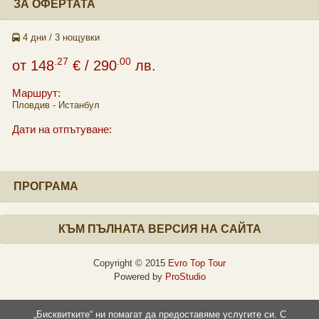
ЗА ОФЕРТАТА
4 дни / 3 нощувки
.27
.00
от
148
€
/ 290
лв.
Маршрут:
Пловдив - Истанбул
Дати на отпътуване:
ПРОГРАМА
КЪМ ПЪЛНАТА ВЕРСИЯ НА САЙТА
Copyright © 2015
Evro Top Tour
Powered by
ProStudio
„Бисквитките“ ни помагат да предоставяме услугите си. С