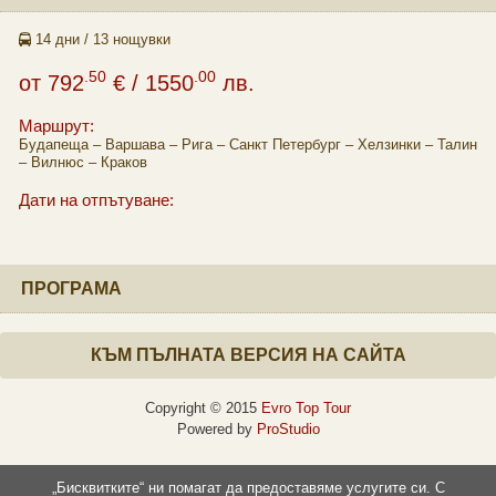
14 дни / 13 нощувки
.50
.00
от
792
€
/ 1550
лв.
Маршрут:
Будапеща – Варшава – Рига – Санкт Петербург – Хелзинки – Талин
– Вилнюс – Краков
Дати на отпътуване:
ПРОГРАМА
КЪМ ПЪЛНАТА ВЕРСИЯ НА САЙТА
Copyright © 2015
Evro Top Tour
Powered by
ProStudio
„Бисквитките“ ни помагат да предоставяме услугите си. С