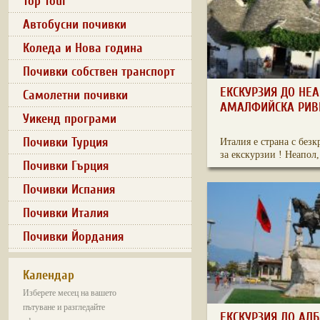
Top Tour
Автобусни почивки
Коледа и Нова година
Почивки собствен транспорт
ЕКСКУРЗИЯ ДО НЕА
Самолетни почивки
АМАЛФИЙСКА РИВ
Уикенд програми
Почивки Турция
Италия е страна с без
за екскурзии ! Неапол, 
Почивки Гърция
Почивки Испания
Почивки Италия
Почивки Йордания
Календар
Изберете месец на вашето
пътуване и разгледайте
ЕКСКУРЗИЯ ДО АЛ