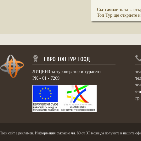
Със самолетната чартъ
Топ Тур ще откриете ис
ЕВРО ТОП ТУР ЕООД
ЛИЦЕНЗ за туроператор и турагент
те
PK - 01 - 7209
те
те
e-
гр
Този сайт е рекламен. Информация съгласно чл. 80 от ЗТ може да получите в нашите офи