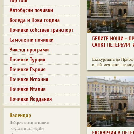
Top Tour
Автобусни почивки
Коледа и Нова година
Почивки собствен транспорт
БЕЛИТЕ НОЩИ - П
Самолетни почивки
САНКТ ПЕТЕРБУРГ 
Уикенд програми
Почивки Турция
Екскурзията до Приба
в най-мечтания период 
Почивки Гърция
Почивки Испания
Почивки Италия
Почивки Йордания
Календар
Изберете месец на вашето
пътуване и разгледайте
ЕКСКУРЗИЯ В ПЕТЕ