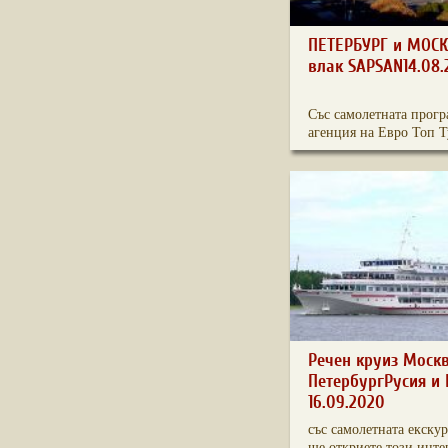
ПЕТЕРБУРГ и МОСК
влак SAPSAN14.08.
Със самолетната прогр
агенция на Евро Топ Ту
Речен круиз Моск
ПетербургРусия и 
16.09.2020
със самолетната екску
ще откриете този интер