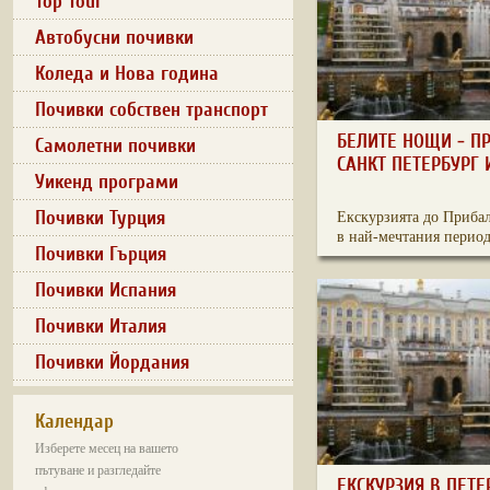
Top Tour
Автобусни почивки
Коледа и Нова година
Почивки собствен транспорт
БЕЛИТЕ НОЩИ - П
Самолетни почивки
САНКТ ПЕТЕРБУРГ 
Уикенд програми
Почивки Турция
Екскурзията до Приба
в най-мечтания период 
Почивки Гърция
Почивки Испания
Почивки Италия
Почивки Йордания
Календар
Изберете месец на вашето
пътуване и разгледайте
ЕКСКУРЗИЯ В ПЕТЕ