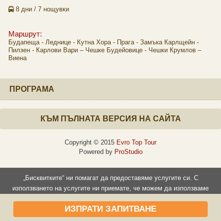
8 дни / 7 нощувки
Маршрут:
Будапеща - Леднице - Кутна Хора - Прага - Замъка Карлщейн -
Пилзен - Карлови Вари – Чешке Будейовице - Чешки Крумлов –
Виена
ПРОГРАМА
КЪМ ПЪЛНАТА ВЕРСИЯ НА САЙТА
Copyright © 2015
Evro Top Tour
Powered by
ProStudio
„Бисквитките“ ни помагат да предоставяме услугите си. С
използването на услугите ни приемате, че можем да използваме
„бисквитки“.
ИЗПРАТИ ЗАПИТВАНЕ
Прочети повече
Съгласен съм