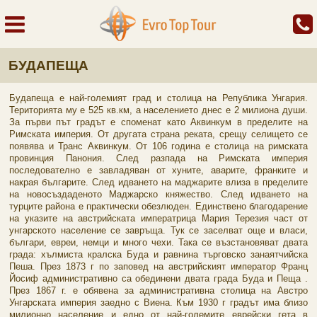
БУДАПЕЩА
Будапеща е най-големият град и столица на Република Унгария.
Територията му е 525 кв.км, а населението днес е 2 милиона души.
За първи път градът е споменат като Аквинкум в пределите на
Римската империя. От другата страна реката, срещу селището се
появява и Транс Аквинкум. От 106 година е столица на римската
провинция Панония. След разпада на Римската империя
последователно е завладяван от хуните, аварите, франките и
накрая българите. След идването на маджарите влиза в пределите
на новосъздаденото Маджарско княжество. След идването на
турците района е практически обезлюден. Единствено благодарение
на указите на австрийската императрица Мария Терезия част от
унгарското население се завръща. Тук се заселват още и власи,
българи, евреи, немци и много чехи. Така се възстановяват двата
града: хълмиста кралска Буда и равнина търговско занаятчийска
Пеша. През 1873 г по заповед на австрийският император Франц
Йосиф административно са обединени двата града Буда и Пеща .
През 1867 г. е обявена за административна столица на Австро
Унгарската империя заедно с Виена. Към 1930 г градът има близо
милионно население и едно от най-големите еврейски гета в