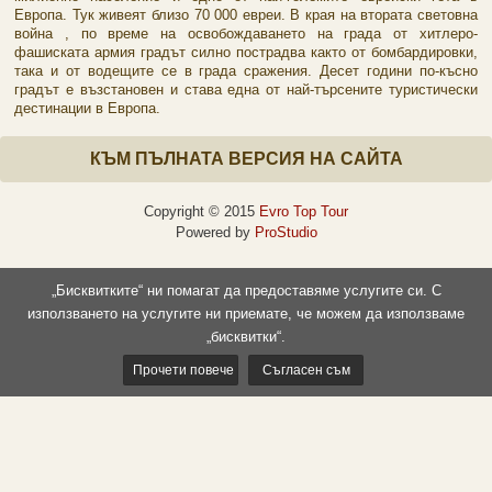
Европа. Тук живеят близо 70 000 евреи. В края на втората световна
война , по време на освобождаването на града от хитлеро-
фашиската армия градът силно пострадва както от бомбардировки,
така и от водещите се в града сражения. Десет години по-късно
градът е възстановен и става една от най-търсените туристически
дестинации в Европа.
КЪМ ПЪЛНАТА ВЕРСИЯ НА САЙТА
Copyright © 2015
Evro Top Tour
Powered by
ProStudio
„Бисквитките“ ни помагат да предоставяме услугите си. С
използването на услугите ни приемате, че можем да използваме
„бисквитки“.
Прочети повече
Съгласен съм