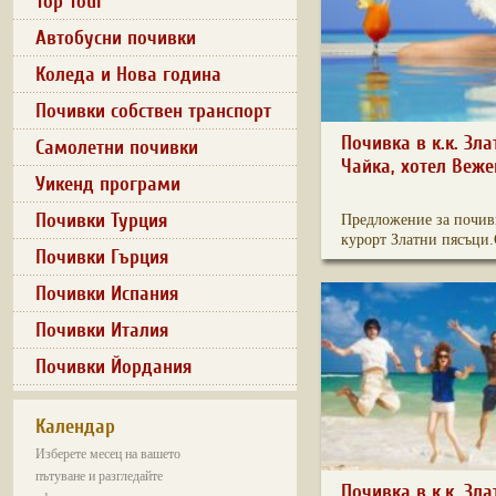
Top Tour
Автобусни почивки
Коледа и Нова година
Почивки собствен транспорт
Почивка в к.к. Зла
Самолетни почивки
Чайка, хотел Веже
Уикенд програми
Почивки Турция
Предложение за почивк
курорт Златни пясъци.
Почивки Гърция
Почивки Испания
Почивки Италия
Почивки Йордания
Календар
Изберете месец на вашето
пътуване и разгледайте
Почивка в к.к. Зла