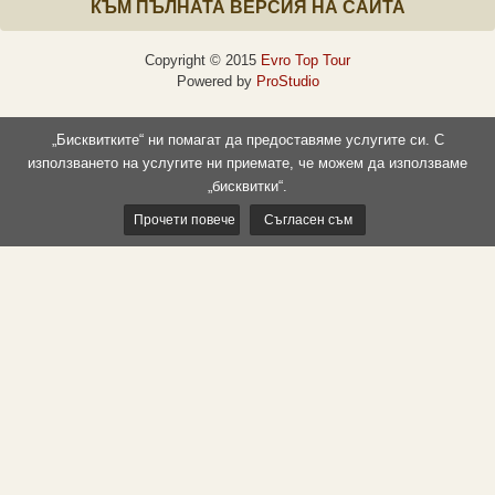
КЪМ ПЪЛНАТА ВЕРСИЯ НА САЙТА
Copyright © 2015
Evro Top Tour
Powered by
ProStudio
„Бисквитките“ ни помагат да предоставяме услугите си. С
използването на услугите ни приемате, че можем да използваме
„бисквитки“.
Прочети повече
Съгласен съм