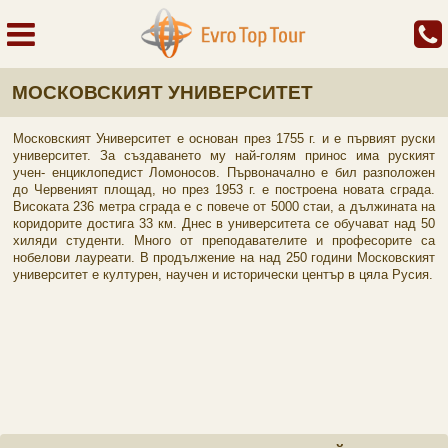
МОСКОВСКИЯТ УНИВЕРСИТЕТ
Московският Университет е основан през 1755 г. и е първият руски
университет. За създаването му най-голям принос има руският
учен- енциклопедист Ломоносов. Първоначално е бил разположен
до Червеният площад, но през 1953 г. е построена новата сграда.
Високата 236 метра сграда е с повече от 5000 стаи, а дължината на
коридорите достига 33 км. Днес в университета се обучават над 50
хиляди студенти. Много от преподавателите и професорите са
нобелови лауреати. В продължение на над 250 години Московският
университет е културен, научен и исторически център в цяла Русия.