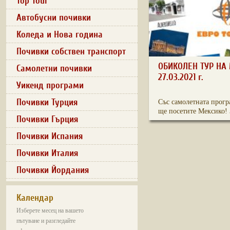
Top Tour
Автобусни почивки
Коледа и Нова година
Почивки собствен транспорт
ОБИКОЛЕН ТУР НА 
Самолетни почивки
27.03.2021 г.
Уикенд програми
Почивки Турция
Със самолетната прогр
ще посетите Мексико! З
Почивки Гърция
Почивки Испания
Почивки Италия
Почивки Йордания
Календар
Изберете месец на вашето
пътуване и разгледайте