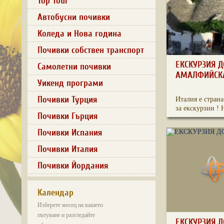
Top Tour
Автобусни почивки
Коледа и Нова година
Почивки собствен транспорт
ЕКСКУРЗИЯ Д
Самолетни почивки
АМАЛФИЙСК
Уикенд програми
Почивки Турция
Италия е стран
за екскурзии ! 
Почивки Гърция
Почивки Испания
Почивки Италия
Почивки Йордания
Календар
Изберете месец на вашето
пътуване и разгледайте
ЕКСКУРЗИЯ Д