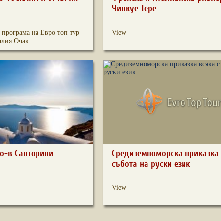
Чинкуе Тере
 програма на Евро топ тур
View
лия.Очак...
о-в Санторини
Средиземноморска приказка 
събота на руски език
View