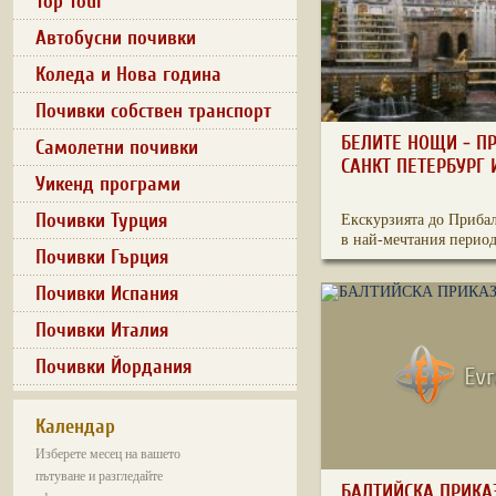
Top Tour
Автобусни почивки
Коледа и Нова година
Почивки собствен транспорт
БЕЛИТЕ НОЩИ - П
Самолетни почивки
САНКТ ПЕТЕРБУРГ 
Уикенд програми
Почивки Турция
Екскурзията до Приба
в най-мечтания период 
Почивки Гърция
Почивки Испания
Почивки Италия
Почивки Йордания
Календар
Изберете месец на вашето
пътуване и разгледайте
БАЛТИЙСКА ПРИКА