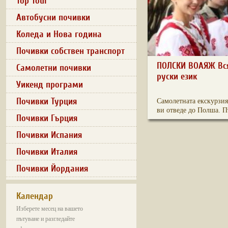
Top Tour
Автобусни почивки
Коледа и Нова година
Почивки собствен транспорт
ПОЛСКИ ВОАЯЖ Вся
Самолетни почивки
руски език
Уикенд програми
Почивки Турция
Самолетната екскурзия
ви отведе до Полша. Пъ
Почивки Гърция
Почивки Испания
Почивки Италия
Почивки Йордания
Календар
Изберете месец на вашето
пътуване и разгледайте