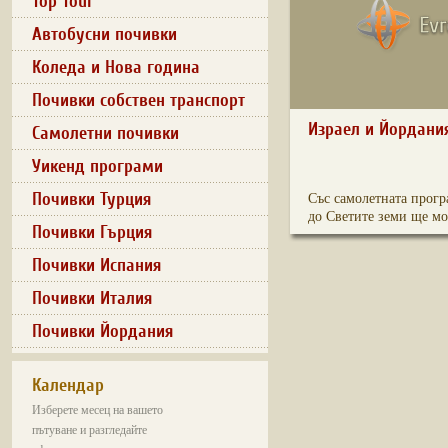
Top Tour
Автобусни почивки
Коледа и Нова година
Почивки собствен транспорт
Израел и Йордания
Самолетни почивки
Уикенд програми
Почивки Турция
Със самолетната прогр
до Светите земи ще мо.
Почивки Гърция
Почивки Испания
Почивки Италия
Почивки Йордания
Календар
Изберете месец на вашето
пътуване и разгледайте