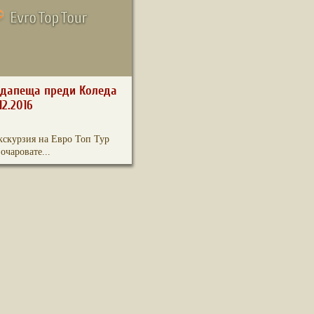
удапеща преди Коледа
12.2016
екскурзия на Евро Топ Тур
очаровате...