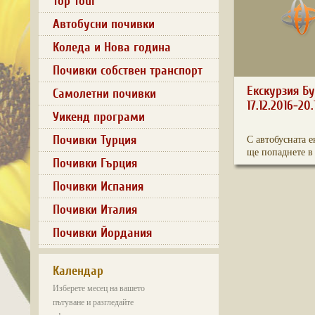
Top Tour
Автобусни почивки
Коледа и Нова година
Почивки собствен транспорт
Екскурзия Б
Самолетни почивки
17.12.2016-20.
Уикенд програми
Почивки Турция
С автобусната 
ще попаднете в 
Почивки Гърция
Почивки Испания
Почивки Италия
Почивки Йордания
Календар
Изберете месец на вашето
пътуване и разгледайте