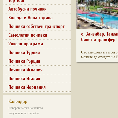
Top Tour
Автобусни почивки
Коледа и Нова година
Почивки собствен транспорт
o. Занзибар, Танза
Самолетни почивки
билет и трансфер!
Уикенд програми
Почивки Турция
Със самолетната прогр
можете да отидете на В
Почивки Гърция
Почивки Испания
Почивки Италия
Почивки Йордания
Календар
Изберете месец на вашето
пътуване и разгледайте