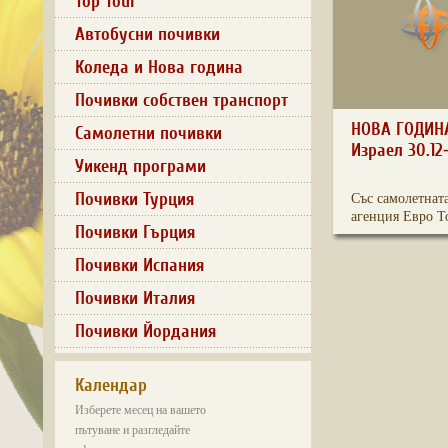
Top Tour
Автобусни почивки
Коледа и Нова година
Почивки собствен транспорт
НОВА ГОДИН
Самолетни почивки
Израел 30.12
Уикенд програми
Почивки Турция
Със самолетнат
агенция Евро То
Почивки Гърция
Почивки Испания
Почивки Италия
Почивки Йордания
Календар
Изберете месец на вашето
пътуване и разгледайте