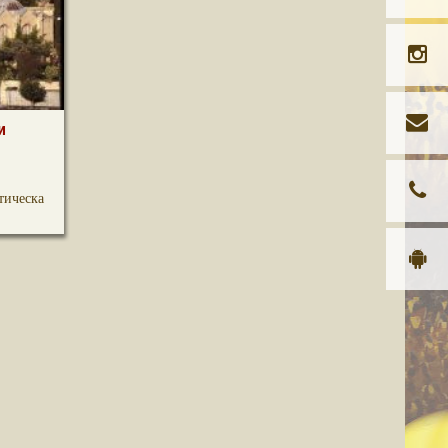
и
тическа