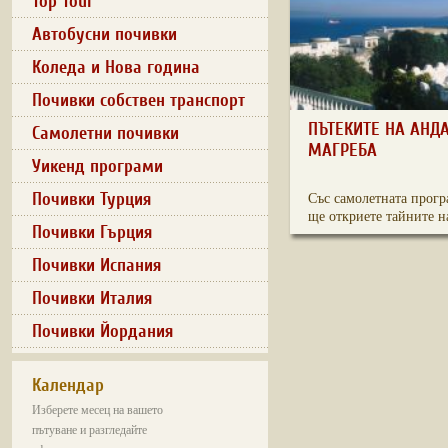
Top Tour
Автобусни почивки
Коледа и Нова година
Почивки собствен транспорт
ПЪТЕКИТЕ НА АНД
Самолетни почивки
МАГРЕБА
Уикенд програми
Почивки Турция
Със самолетната прогр
ще откриете тайните на
Почивки Гърция
Почивки Испания
Почивки Италия
Почивки Йордания
Календар
Изберете месец на вашето
пътуване и разгледайте