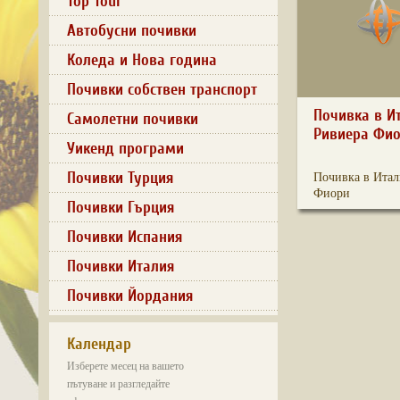
Top Tour
Автобусни почивки
Коледа и Нова година
Почивки собствен транспорт
Почивка в Ит
Самолетни почивки
Ривиера Фи
Уикенд програми
Почивки Турция
Почивка в Итал
Фиори
Почивки Гърция
Почивки Испания
Почивки Италия
Почивки Йордания
Календар
Изберете месец на вашето
пътуване и разгледайте