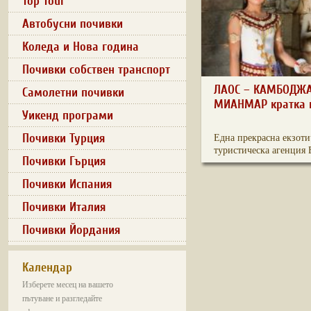
Top Tour
Автобусни почивки
Коледа и Нова година
Почивки собствен транспорт
ЛАОС – КАМБОДЖА
Самолетни почивки
МИАНМАР кратка 
Уикенд програми
Почивки Турция
Една прекрасна екзоти
туристическа агенция Е
Почивки Гърция
Почивки Испания
Почивки Италия
Почивки Йордания
Календар
Изберете месец на вашето
пътуване и разгледайте