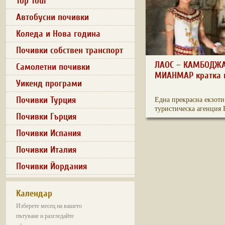
Top Tour
Автобусни почивки
Коледа и Нова година
Почивки собствен транспорт
ЛАОС – КАМБОДЖА
Самолетни почивки
МИАНМАР кратка 
Уикенд програми
Почивки Турция
Една прекрасна екзоти
туристическа агенция Е
Почивки Гърция
Почивки Испания
Почивки Италия
Почивки Йордания
Календар
Изберете месец на вашето
пътуване и разгледайте