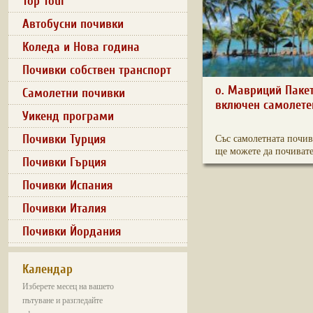
Top Tour
Автобусни почивки
Коледа и Нова година
Почивки собствен транспорт
о. Мавриций Пакет
Самолетни почивки
включен самолете
Уикенд програми
Почивки Турция
Със самолетната почив
ще можете да почивате 
Почивки Гърция
Почивки Испания
Почивки Италия
Почивки Йордания
Календар
Изберете месец на вашето
пътуване и разгледайте