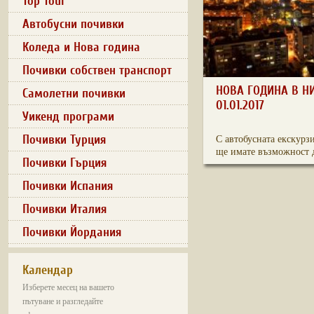
Top Tour
Автобусни почивки
Коледа и Нова година
Почивки собствен транспорт
НОВА ГОДИНА В НИ
Самолетни почивки
01.01.2017
Уикенд програми
Почивки Турция
С автобусната екскурз
ще имате възможност д
Почивки Гърция
Почивки Испания
Почивки Италия
Почивки Йордания
Календар
Изберете месец на вашето
пътуване и разгледайте