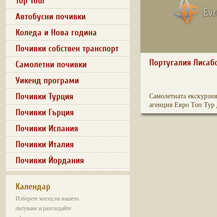
Top Tour
Автобусни почивки
Коледа и Нова година
Почивки собствен транспорт
Португалия Лисаб
Самолетни почивки
Уикенд програми
Почивки Турция
Самолетната екскурзия
агенция Евро Топ Тур д
Почивки Гърция
Почивки Испания
Почивки Италия
Почивки Йордания
Календар
Изберете месец на вашето
пътуване и разгледайте