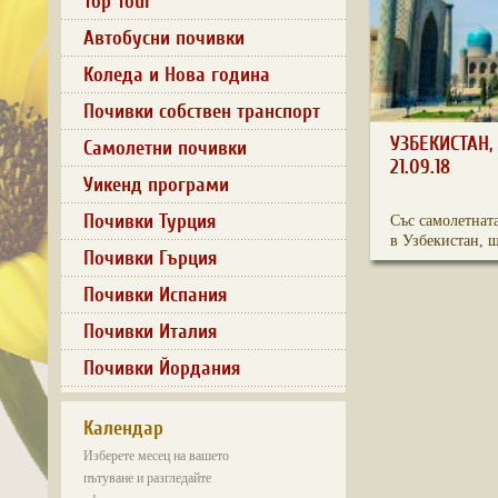
Top Tour
Автобусни почивки
Коледа и Нова година
Почивки собствен транспорт
УЗБЕКИСТАН,
Самолетни почивки
21.09.18
Уикенд програми
Почивки Турция
Със самолетнат
в Узбекистан, щ
Почивки Гърция
Почивки Испания
Почивки Италия
Почивки Йордания
Календар
Изберете месец на вашето
пътуване и разгледайте