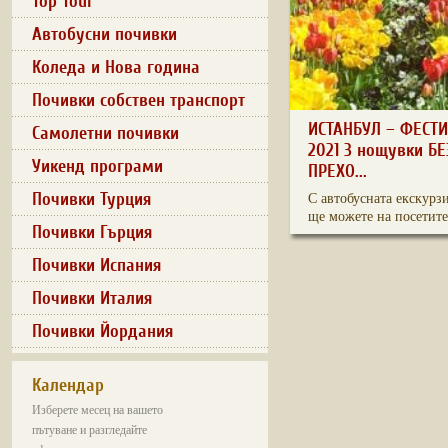
Top Tour
Автобусни почивки
Коледа и Нова година
Почивки собствен транспорт
ИСТАНБУЛ – ФЕСТ
Самолетни почивки
2021 3 нощувки Б
Уикенд програми
ПРЕХО...
Почивки Турция
С автобусната екскурз
ще можете на посетите 
Почивки Гърция
Почивки Испания
Почивки Италия
Почивки Йордания
Календар
Изберете месец на вашето
пътуване и разгледайте