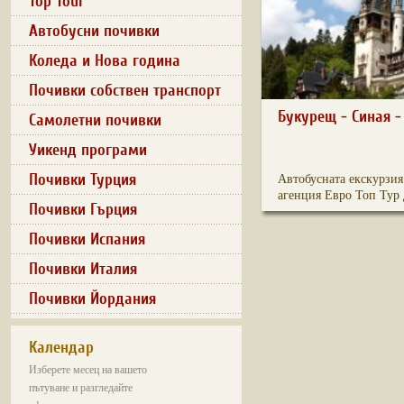
Top Tour
Автобусни почивки
Коледа и Нова година
Почивки собствен транспорт
Букурещ - Синая -
Самолетни почивки
Уикенд програми
Почивки Турция
Автобусната екскурзия
агенция Евро Топ Тур д
Почивки Гърция
Почивки Испания
Почивки Италия
Почивки Йордания
Календар
Изберете месец на вашето
пътуване и разгледайте