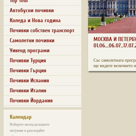
Top Tour
Автобусни почивки
Коледа и Нова година
Почивки собствен транспорт
МОСКВА И ПЕТЕРБ
Самолетни почивки
01.06...06.07..17.07
Уикенд програми
Почивки Турция
Със самолетната прогр
ще видите величието на
Почивки Гърция
Почивки Испания
Почивки Италия
Почивки Йордания
Календар
Изберете месец на вашето
пътуване и разгледайте