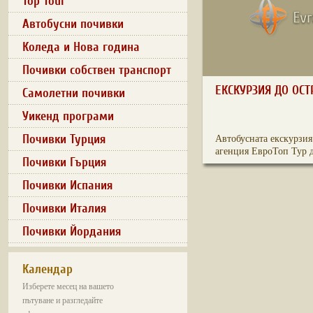
Top Tour
Автобусни почивки
Коледа и Нова година
Почивки собствен транспорт
ЕКСКУРЗИЯ ДО ОС
Самолетни почивки
Уикенд програми
Почивки Турция
Автобусната екскурзия
агенция ЕвроТоп Тур д
Почивки Гърция
Почивки Испания
Почивки Италия
Почивки Йордания
Календар
Изберете месец на вашето
пътуване и разгледайте