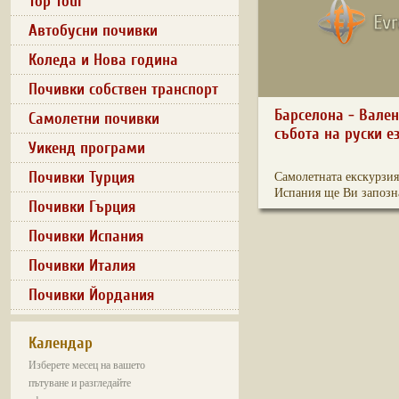
Top Tour
Автобусни почивки
Коледа и Нова година
Почивки собствен транспорт
Барселона - Вален
Самолетни почивки
събота на руски е
Уикенд програми
Почивки Турция
Самолетната екскурзия
Испания ще Ви запозна
Почивки Гърция
Почивки Испания
Почивки Италия
Почивки Йордания
Календар
Изберете месец на вашето
пътуване и разгледайте