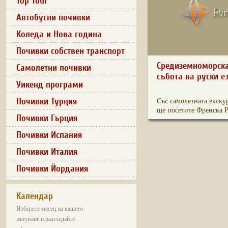
Top Tour
Автобусни почивки
Коледа и Нова година
Почивки собствен транспорт
Средиземноморска
Самолетни почивки
събота на руски е
Уикенд програми
Почивки Турция
Със самолетната екску
ще посетите Френска Р
Почивки Гърция
Почивки Испания
Почивки Италия
Почивки Йордания
Календар
Изберете месец на вашето
пътуване и разгледайте