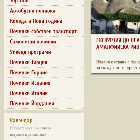
Top Tour
Автобусни почивки
Коледа и Нова година
Почивки собствен транспорт
ЕКСКУРЗИЯ ДО НЕА
Самолетни почивки
АМАЛФИЙСКА РИВ
Уикенд програми
Почивки Турция
Италия е страна с без
за екскурзии с туристи
Почивки Гърция
Почивки Испания
Почивки Италия
Почивки Йордания
Календар
Изберете месец на вашето
пътуване и разгледайте