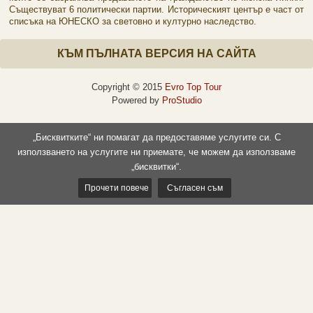
Съществуват 6 политически партии. Историческият център е част от
списъка на ЮНЕСКО за световно и културно наследство.
КЪМ ПЪЛНАТА ВЕРСИЯ НА САЙТА
Copyright © 2015
Evro Top Tour
Powered by
ProStudio
„Бисквитките“ ни помагат да предоставяме услугите си. С
използването на услугите ни приемате, че можем да използваме
„бисквитки“.
Прочети повече
Съгласен съм