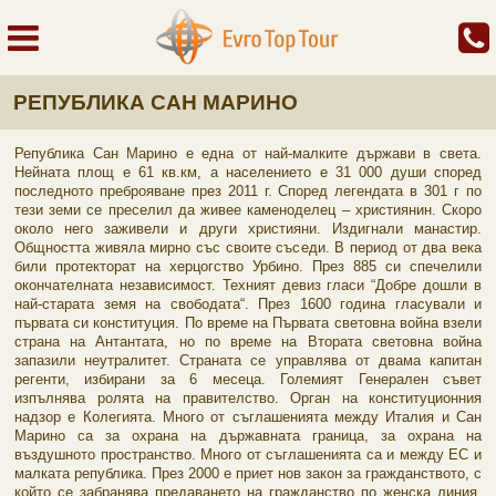
РЕПУБЛИКА САН МАРИНО
Република Сан Марино е една от най-малките държави в света.
Нейната площ е 61 кв.км, а населението е 31 000 души според
последното преброяване през 2011 г. Според легендата в 301 г по
тези земи се преселил да живее каменоделец – християнин. Скоро
около него заживели и други християни. Издигнали манастир.
Общността живяла мирно със своите съседи. В период от два века
били протекторат на херцогство Урбино. През 885 си спечелили
окончателната независимост. Техният девиз гласи “Добре дошли в
най-старата земя на свободата“. През 1600 година гласували и
първата си конституция. По време на Първата световна война взели
страна на Антантата, но по време на Втората световна война
запазили неутралитет. Страната се управлява от двама капитан
регенти, избирани за 6 месеца. Големият Генерален съвет
изпълнява ролята на правителство. Орган на конституционния
надзор е Колегията. Много от съглашенията между Италия и Сан
Марино са за охрана на държавната граница, за охрана на
въздушното пространство. Много от съглашенията са и между ЕС и
малката република. През 2000 е приет нов закон за гражданството, с
който се забранява предаването на гражданство по женска линия.