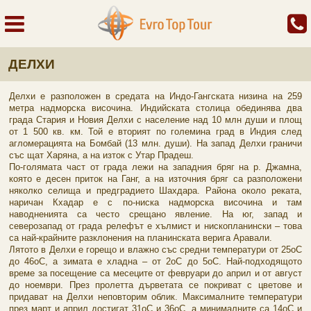
ДЕЛХИ
Делхи е разположен в средата на Индо-Гангската низина на 259
метра надморска височина. Индийската столица обединява два
града Стария и Новия Делхи с население над 10 млн души и площ
от 1 500 кв. км. Той е вторият по големина град в Индия след
агломерацията на Бомбай (13 млн. души). На запад Делхи граничи
със щат Харяна, а на изток с Утар Прадеш.
По-голямата част от града лежи на западния бряг на р. Джамна,
която е десен приток на Ганг, а на източния бряг са разположени
няколко селища и предградието Шахдара. Района около реката,
наричан Кхадар е с по-ниска надморска височина и там
наводненията са често срещано явление. На юг, запад и
северозапад от града релефът е хълмист и нископланински – това
са най-крайните разклонения на планинската верига Аравали.
Лятото в Делхи е горещо и влажно със средни температури от 25оС
до 46оС, а зимата е хладна – от 2оС до 5оС. Най-подходящото
време за посещение са месеците от февруари до април и от август
до ноември. През пролетта дърветата се покриват с цветове и
придават на Делхи неповторим облик. Максималните температури
през март и април достигат 31оС и 36оС, а минималните са 14оС и