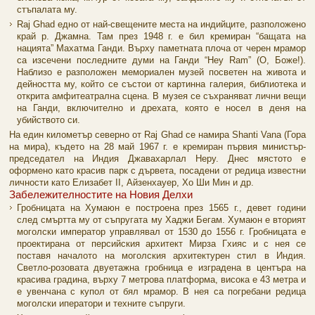
стъпалата му.
Raj Ghad едно от най-свещените места на индийците, разположено
край р. Джамна. Там през 1948 г. е бил кремиран “бащата на
нацията” Махатма Ганди. Върху паметната плоча от черен мрамор
са изсечени последните думи на Ганди “Hey Ram” (О, Боже!).
Наблизо е разположен мемориален музей посветен на живота и
дейността му, който се състои от картинна галерия, библиотека и
открита амфитеатрална сцена. В музея се съхраняват лични вещи
на Ганди, включително и дрехата, която е носел в деня на
убийството си.
На един километър северно от Raj Ghad се намира Shanti Vana (Гора
на мира), където на 28 май 1967 г. е кремиран първия министър-
председател на Индия Джавахарлал Неру. Днес мястото е
оформено като красив парк с дървета, посадени от редица известни
личности като Елизабет ІІ, Айзенхауер, Хо Ши Мин и др.
Забележителностите на Новия Делхи
Гробницата на Хумаюн е построена през 1565 г., девет години
след смъртта му от съпругата му Хаджи Бегам. Хумаюн е вторият
моголски император управлявал от 1530 до 1556 г. Гробницата е
проектирана от персийския архитект Мирза Гхияс и с нея се
поставя началото на моголския архитектурен стил в Индия.
Светло-розовата двуетажна гробница е изградена в центъра на
красива градина, върху 7 метрова платформа, висока е 43 метра и
е увенчана с купол от бял мрамор. В нея са погребани редица
моголски иператори и техните съпруги.