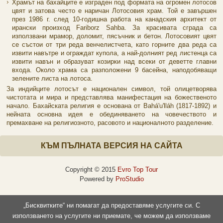
Храмът на бахайците е изграден под формата на огромен лотосов
цвят и затова често е наричан Лотосовия храм. Той е завършен
през 1986 г. след 10-годишна работа на канадския архитект от
ирански произход Fariborz Sahba. За красивата сграда са
използвани мрамор, доломит, пясъчник и бетон. Лотосовият цвят
се състои от три реда венчелистчета, като горните два реда са
извити навътре и ограждат купола, а най-долният ред листенца са
извити навън и образуват козирки над всеки от деветте главни
входа. Около храма са разположени 9 басейна, наподобяващи
зелените листа на лотоса.
За индийците лотосът е национален символ, той олицетворява
чистотата и мира и представлява манифестация на божественото
начало. Бахайската религия е основана от Bahá'u'lláh (1817-1892) и
нейната основна идея е обединяването на човечеството и
премахване на религиозното, расовото и националното разделение.
КЪМ ПЪЛНАТА ВЕРСИЯ НА САЙТА
Copyright © 2015
Evro Top Tour
Powered by
ProStudio
„Бисквитките“ ни помагат да предоставяме услугите си. С
използването на услугите ни приемате, че можем да използваме