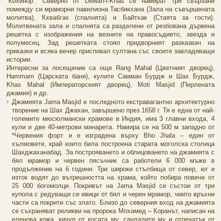
“Кохинор”. Северно от Dewan-i-Khas се намират три свързани
помежду си мраморни павилиона Тасбикхана (Зала на съвършената
молитва), Кхвабгах (спалнята) и Байтхак (Стаята за гости).
Молитвената зала и спалнята са разделени от резбована дървена
решетка с изображения на везните на правосъдието, звезда и
полумесец. Зад решетката стоял придворният разказвач на
приказки и всяка вечер приспивал султана със своите завладяващи
истории.
Интересни за посещение са още Rang Mahal (Цветният дворец),
Hammam (Царската баня), кулите Самман Бурдж и Шах Бурдж,
Khas Mahal (Императорският дворец), Moti Masjid (Перлената
джамия) и др.
Джамията Jama Masjid е последното екстравагантно архитектурно
творение на Шах Джахан, завършено през 1658 г. Тя е една от най-
големите мюсюлмански храмове в Индия, има 3 главни входа, 4
кули и две 40-метрови минарета. Намира се на 500 м западно от
*Червения форт и е изградена върху Bho Jhala – един от
хълмовете, край които била построена старата моголска столица
Шахджаханабад. За построяването и облицоването на джамията с
бял мрамор и червен пясъчник са работели 6 000 мъже в
продължение на 6 години. Три широки стълбища от север, юг и
изток водят до вътрешността на храма, който побира повече от
25 000 богомолци. Покривът на Jama Masjid се състои от три
купола с редуващи се ивици от бял и черен мрамор, чиито връхни
части са покрити със злато. Близо до северния вход на джамията
се съхраняват реликви на пророка Мохамед – Коранът, написан на
еленова кожа, кичур от косата му, сандалите му и отпечатък от