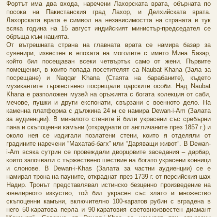
Фортът има два входа, наречени Лахорската врата, обърната по
посока на Пакистанския град Лахор, и Делхийската врата.
Лахорската врата е символ на независимостта на страната и тук
всяка година на 15 август индийският министър-председател се
обръща към нацията.
От вътрешната страна на главната врата се намира базар за
сувенири, известен в епохата на моголите с името Мина Базар,
който бил посещаван всеки четвъртък само от жени. Първите
помещения, в които попада посетителят са Naubat Khana (Зала за
посрещане) и Naqqar Khana (Стаята на барабаните), където
музикантите тържествено посрещали царските особи. Над Naubat
Khana е разположен музей на оръжията с богата колекция от саби,
мечове, пушки и други експонати, свързани с военното дело. На
каменна платформа с дължина 24 м се намира Dewan-i-Am (Залата
за аудиенции). В миналото стените й били украсени със сребърни
пана и скъпоценни камъни (откраднати от англичаните през 1857 г.) и
около нея се издигали позлатени стени, които я отделяли от
градините наречени “Махатаб-багх” или “Даряващи живот”. В Dewan-
i-Am всяка сутрин се провеждали дворцовите заседания – дарбар,
които започвали с тържествено шествие на богато украсени конници
и слонове. В Dewan-i-Khas (Залата за частни аудиенции) се е
намирал трона на пауните, откраднат през 1739 г. от персийския шах
Надир. Тронът представлявал истинско безценно произведение на
ювелирното изкуство, той бил украсен със злато и множество
скъпоценни камъни, включително 100-каратов рубин с вградена в
него 50-каратова перла и 90-каратовия световноизвестен диамант