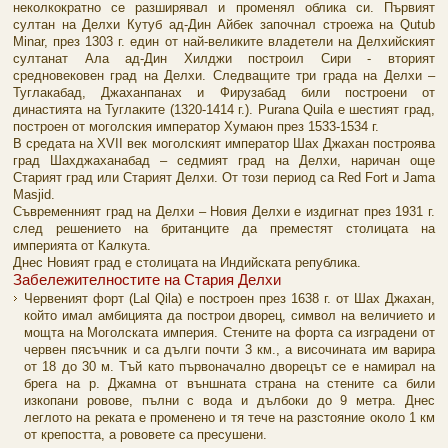
неколкократно се разширявал и променял облика си. Първият
султан на Делхи Кутуб ад-Дин Айбек започнал строежа на Qutub
Minar, през 1303 г. един от най-великите владетели на Делхийският
султанат Ала ад-Дин Хилджи построил Сири - вторият
средновековен град на Делхи. Следващите три града на Делхи –
Туглакабад, Джаханпанах и Фирузабад били построени от
династията на Туглаките (1320-1414 г.). Purana Quila e шестият град,
построен от моголския император Хумаюн през 1533-1534 г.
В средата на ХVІІ век моголският император Шах Джахан построява
град Шахджаханабад – седмият град на Делхи, наричан още
Старият град или Старият Делхи. От този период са Red Fort и Jama
Masjid.
Съвременният град на Делхи – Новия Делхи е издигнат през 1931 г.
след решението на британците да преместят столицата на
империята от Калкута.
Днес Новият град е столицата на Индийската република.
Забележителностите на Стария Делхи
Червеният форт (Lal Qila) е построен през 1638 г. от Шах Джахан,
който имал амбицията да построи дворец, символ на величието и
мощта на Моголската империя. Стените на форта са изградени от
червен пясъчник и са дълги почти 3 км., а височината им варира
от 18 до 30 м. Тъй като първоначално дворецът се е намирал на
брега на р. Джамна от външната страна на стените са били
изкопани ровове, пълни с вода и дълбоки до 9 метра. Днес
леглото на реката е променено и тя тече на разстояние около 1 км
от крепостта, а рововете са пресушени.