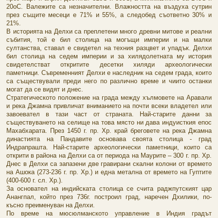
20оС. Валежите са незначителни. Влажността на въздуха сутрин
през същите месеци е 71% и 55%, а следобед съответно 30% и
21%.
В историята на Делхи са преплетени много древни митове и реални
събития, той е бил столица на могъщи империи и на малки
султанства, ставал е свидетел на техния разцвет и упадък. Делхи
бил столица на седем империи и за хилядолетната му история
свидетелстват откритите десетки хиляди археологически
паметници. Съвременният Делхи е наследник на седем града, които
са съществували преди него по различно време и чиито останки
могат да се видят и днес.
Стратегическото положение на града между хълмовете на Аравали
и река Джамна привличат вниманието на почти всеки владетел или
завоевател в тази част от страната. Най-старите данни за
съществуването на селище на това място ни дава индуисткия епос
Махабхарата. През 1450 г. пр. Хр. край бреговете на река Джамна
династията на Пандавите основава своята столица - град
Индрапрашта. Най-старите археологически паметници, които са
открити в района на Делхи са от периода на Маурите – 300 г. пр. Хр.
Днес в Делхи са запазени две гравирани скални колони от времето
на Ашока (273-236 г. пр. Хр.) и една метална от времето на Гуптите
(400-600 г. сл. Хр.).
За основател на индийската столица се счита раджпутският цар
Анангпал, който през 736г. построил град, наречен Дхилики, по-
късно преименуван на Делхи.
По време на мюсюлманското управление в Индия градът