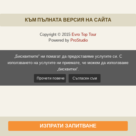
КЪМ ПЪЛНАТА ВЕРСИЯ НА САЙТА
Copyright © 2015
Evro Top Tour
Powered by
ProStudio
„Бисквитките“ ни помагат да предоставяме услугите си. С
използването на услугите ни приемате, че можем да използваме
„бисквитки“.
Прочети повече
Съгласен съм
ИЗПРАТИ ЗАПИТВАНЕ