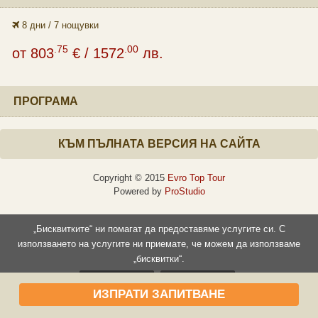
8 дни / 7 нощувки
.75
.00
от
803
€
/ 1572
лв.
ПРОГРАМА
КЪМ ПЪЛНАТА ВЕРСИЯ НА САЙТА
Copyright © 2015
Evro Top Tour
Powered by
ProStudio
„Бисквитките“ ни помагат да предоставяме услугите си. С
използването на услугите ни приемате, че можем да използваме
„бисквитки“.
Прочети повече
Съгласен съм
ИЗПРАТИ ЗАПИТВАНЕ