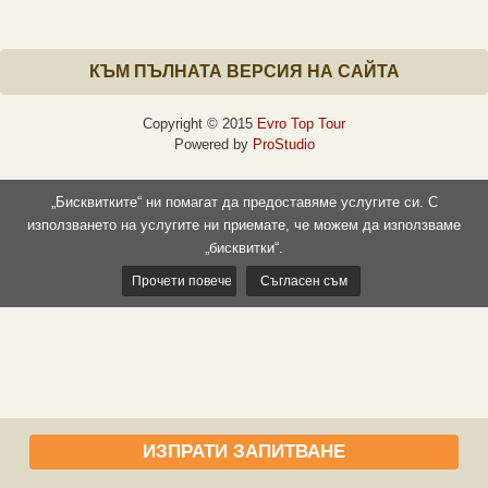
КЪМ ПЪЛНАТА ВЕРСИЯ НА САЙТА
Copyright © 2015
Evro Top Tour
Powered by
ProStudio
„Бисквитките“ ни помагат да предоставяме услугите си. С
използването на услугите ни приемате, че можем да използваме
„бисквитки“.
Прочети повече
Съгласен съм
ИЗПРАТИ ЗАПИТВАНЕ