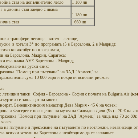
двойна стая на допълнително легло
1 180 лв
 г в двойна стая заедно с двама
1 180 лв
нична стая
660 лв
пови трансфери летище – хотел – летище;
куски в хотели 3* по програмата (5 в Барселона, 2 в Мадрид);
стически автобус по програмата;
и на Барселона, Мадрид, Сарагоса;
ласа във влака АVЕ Барселона - Мадрид;
обслужване на руски език;
раховка "Помощ при пътуване" на ЗАД "Армеец" за
страхователна сума 10 000 евро и покрити основни рискове.
a:
с летищни такси София - Барселона - София с полети на Bulgaria Air
(ко
скурзии се заплащат на място:
нсерат, Бенедиктинския манастир Дева Мария - 45 € на човек;
она и Фигерес с посещение на музея на Салвадор Дали (9ч) - 70 € на чо
траховка "Помощ при пътуване" на ЗАД "Армеец" за лица над 70 до 80г. 
 човек.
яна на пътуване и прекъсване на пътуването по неотложни, независещи о
във всички хотели на Барселона е необходимо да се заплащат: