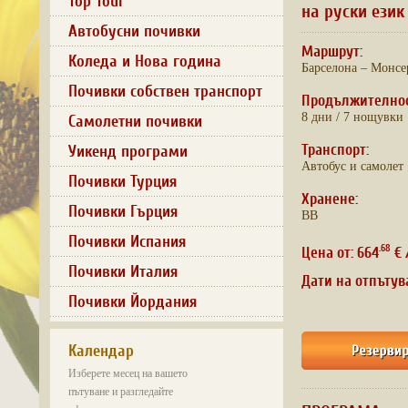
Top Tour
на руски език
Автобусни почивки
Маршрут:
Коледа и Нова година
Барселона – Монсер
Почивки собствен транспорт
Продължително
8 дни / 7 нощувки
Самолетни почивки
Транспорт:
Уикенд програми
Автобус и самолет
Почивки Турция
Хранене:
Почивки Гърция
BB
Почивки Испания
.68
Цена от: 664
€ 
Почивки Италия
Дати на отпътув
Почивки Йордания
Календар
Изберете месец на вашето
пътуване и разгледайте