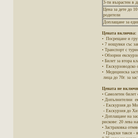
3-ти възрастен в 
Цена за дете до 10
родители
Доплащане за еди
Цената включва:
• Посрещане и гру
• 7 нощувки със за
• Транспорт с тури
• Обзорни екскурзи
• Билет за втора к
• Eкскурзоводско 
• Медицинска заст
лица до 70г. за за
Цената не включв
• Самолетен билет 
• Допълнителни ек
- Екскурзия до Мо
- Екскурзия до Хир
• Доплащане на зас
рискове: 20 лева на
• Застраховка отм
• Градски такси - 