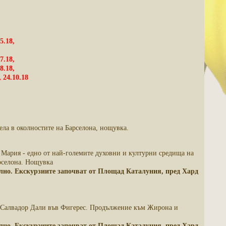
5.18,
7.18,
8.18,
, 24.10.18
ела в околностите на Барселона, нощувка.
 Мария - едно от най-големите духовни и културни средища на
рселона. Нощувка
телно. Екскурзиите започват от Площад Каталуния, пред Хард
на Салвадор Дали във Фигерес. Продължение към Жирона и
телно. Екскурзиите започват от Площад Каталуния, пред Хард