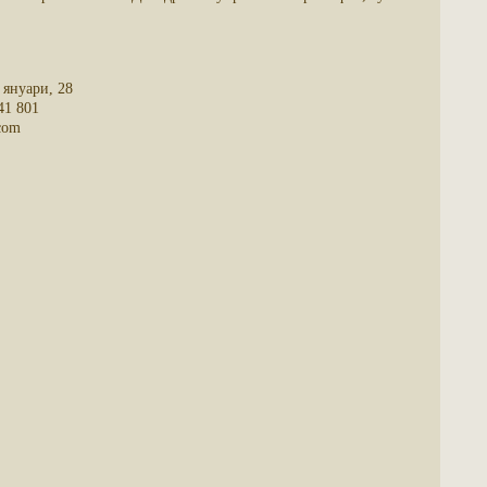
уари, 28
801
om