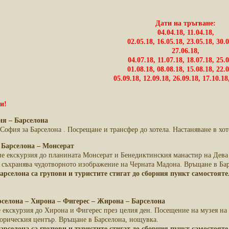
Дати на тръгване:
04.04.18, 11.04.18,
02.05.18, 16.05.18, 23.05.18, 30.0
27.06.18,
04.07.18, 11.07.18, 18.07.18, 25.0
01.08.18, 08.08.18, 15.08.18, 22.0
05.09.18, 12.09.18, 26.09.18, 17.10.18
пи!
ия – Барселона
София за Барселона . Посрещане и трансфер до хотела. Настаняване в хот
, Барселона – Монсерат
ие екскурзия до планината Монсерат и Бенедиктинския манастир на Дева
е съхранява чудотворното изображение на Черната Мадона. Връщане в Ба
Барселона са групови и туристите стигат до сборния пункт самостоя
рселона – Хирона – Фигерес – Жирона – Барселона
е екскурзия до Хирона и Фигерес през целия ден. Посещение на музея 
торическия център. Връщане в Барселона, нощувка.
Барселона са групови и туристите стигат до сборния пункт самостоя