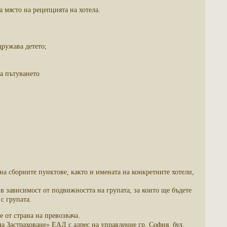
а място на рецепцията на хотела.
дружава детето;
на пътуването
на сборните пунктове, както и имената на конкретните хотели,
в зависимост от подвижността на групата, за които ще бъдете
с групата.
 от страна на превозвача.
а Застраховане» ЕАД с адрес на управление гр. София, бул.