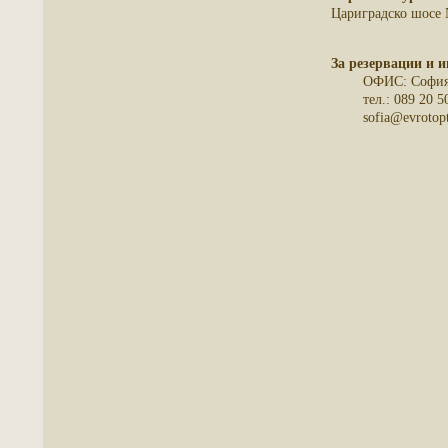
Цариградско шосе 
За резервации и 
ОФИС: София, 
тел.: 089
sofia@ev