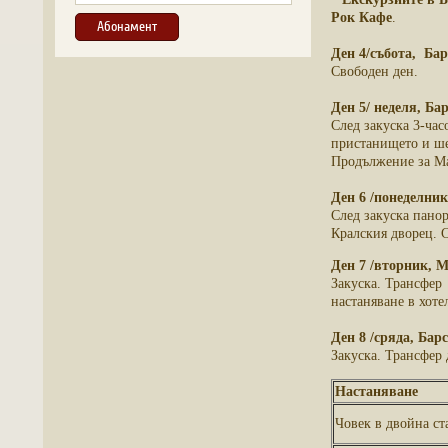
Рок Кафе
.
Ден 4/събота, Ба
Свободен ден.
Ден 5/ неделя, Ба
След закуска 3-ча
пристанището и шед
Продължение за Ма
Ден 6 /понеделни
След закуска пано
Кралския дворец. 
Ден 7 /вторник, М
Закуска. Трансфер 
настаняване в хоте
Ден 8 /сряда, Бар
Закуска. Трансфер 
Настаняване
Човек в двойна ст