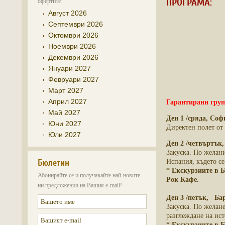
ПРОГРАМА:
офертите
Август 2026
Септември 2026
Октомври 2026
Ноември 2026
Декември 2026
Януари 2027
Февруари 2027
Март 2027
Април 2027
Гарантирани гру
Май 2027
Ден 1 /сряда, Соф
Юни 2027
Директен полет от 
Юли 2027
Ден 2 /четвъртък
Закуска. По желан
Бюлетин
Испания, където с
* Екскурзиите в 
Абонирайте се и получавайте най-новите
Рок Кафе.
ни предложения на Вашия e-mail!
Ден 3 /петък, Ба
Закуска. По желан
разглеждане на ис
* Екскурзиите в 