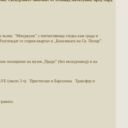
на хълма "Монджуик" с впечатляваща гледка към града и
азглеждат се стария квартал и „Базиликата на Св. Пилар”.
ние посещение на музея „Прадо” (без екскурзовод) и на
 АVE (около 3 ч). Пристигане в Барселона. Трансфер и
грамата.