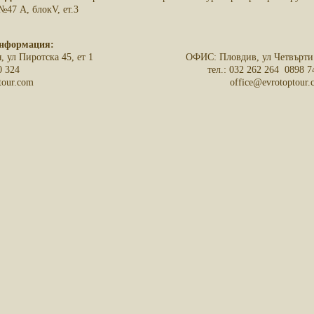
№47 А, блокV, ет.3
информация:
ул Пиротска 45, ет 1 ОФИС: Пловдив, ул Четвърти ян
 20 50 324 тел.: 032 262 264 0898 741 
rotoptour.com office@evrotoptour.c