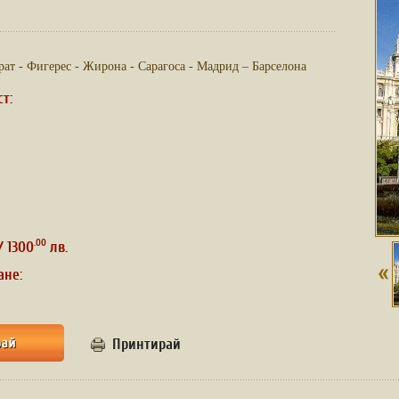
ат - Фигерес - Жирона - Сарагоса - Мадрид – Барселона
ст:
.00
/ 1300
лв.
ане:
Принтирай