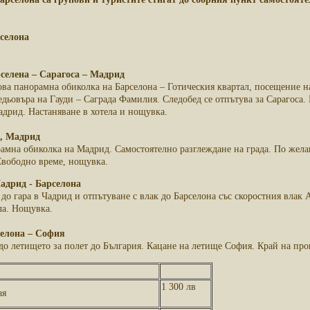
рселона
рселена – Сарагоса – Мадрид
сова панорамна обиколка на Барселона – Готическия квартал, посещение 
ьовъра на Гауди – Саграда Фамилия. Следобед се отпътува за Сарагоса. Р
дрид. Настаняване в хотела и нощувка.
к, Мадрид
рамна обиколка на Мадрид. Самостоятелно разглеждане на града. По жела
Свободно време, нощувка.
адрид - Барселона
до гара в Чадрид и отпътуване с влак до Барселона със скоростния влак
ла. Нощувка.
селона – София
до летището за полет до България. Кацане на летище София. Край на про
1 300 лв
ая