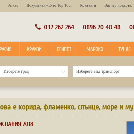
За нас
Документи - Evro Top Tour
Контакти
Ваучер подарък
032 262 264
0896 20 48 48
0
РУСИЯ
КРУИЗИ
ЕГИПЕТ
МАРОКО
ТУНИС
това е корида, фламенко, слънце, море и му
ИСПАНИЯ 2018