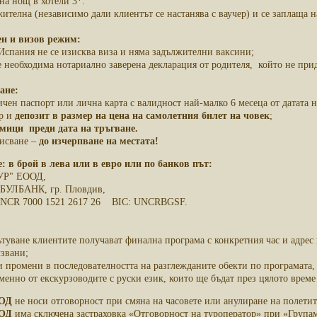
 на нощ в хотели 3*.
жителна (независимо дали клиентът се настанява с ваучер) и се заплаща н
ен и визов режим:
 Испания не се изисква виза и няма задължителни ваксини;
. е необходима нотариално заверена декларация от родителя, който не при
ане:
ичен паспорт или лична карта с валидност най-малко 6 месеца от датата 
ор и
депозит в размер на цена на самолетния билет на човек
;
дмици преди дата на тръгване.
писване –
до изчерпване на местата!
 в брой в лева или в евро или по банков път:
Р" ЕООД,
БАНК, гр. Пловдив,
R 7000 1521 2617 26 BIC: UNCRBGSF.
туване клиентите получават финална програма с конкретния час и адрес 
лзвани;
 промени в последователността на разглежданите обекти по програмата, 
енно от екскурзоводите с руски език, които ще бъдат през цялото време 
ООД
не носи отговорност при смяна на часовете или анулиране на полетите
ООД
има сключена застраховка «Отговорност на туроператор» при «Групам