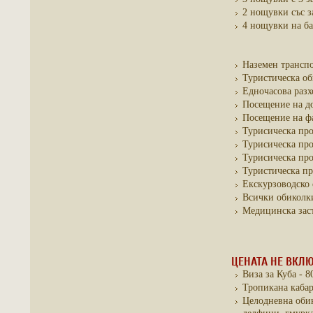
2 нощувки със з
4 нощувки на баз
Наземен транспо
Туристическа оби
Едночасова разх
Посещение на до
Посещение на фа
Турисическа про
Турисическа про
Турисическа про
Туристическа пр
Екскурзоводско 
Всички обиколки
Медицинска заст
ЦЕНАТА НЕ ВКЛЮ
Виза за Куба - 8
Тропикана кабар
Целодневна обик