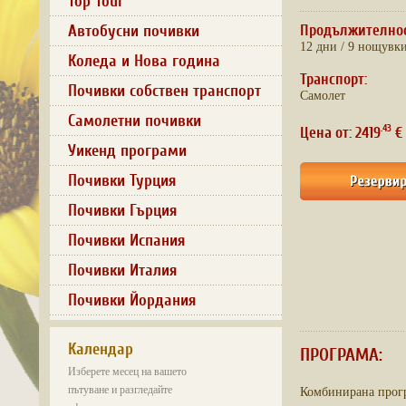
Top Tour
Автобусни почивки
Продължително
12 дни / 9 нощувк
Коледа и Нова година
Транспорт:
Почивки собствен транспорт
Самолет
Самолетни почивки
.43
Цена от: 2419
€ 
Уикенд програми
Почивки Турция
Почивки Гърция
Почивки Испания
Почивки Италия
Почивки Йордания
Календар
ПРОГРАМА:
Изберете месец на вашето
пътуване и разгледайте
Комбинирана прогр