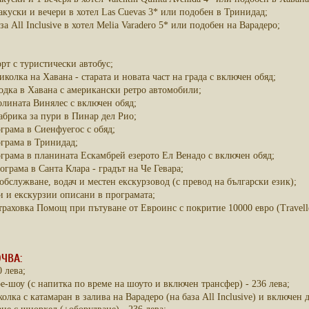
акуски и вечери в хотел Las Cuevas 3* или подобен в Тринидад;
а Аll Inclusive в хотел Melia Varadero 5* или подобен на Варадеро;
рт с туристически автобус;
колка на Хавана - старата и новата част на града с включен обяд;
одка в Хавана с американски ретро автомобили;
лината Винялес с включен обяд;
брика за пури в Пинар дел Рио;
грама в Сиенфуегос с обяд;
грама в Тринидад;
грама в планината Ескамбрей езерото Ел Венадо с включен обяд;
ограма в Санта Клара - градът на Че Гевара;
обслужване, водач и местен екскурзовод (с превод на български език);
 и екскурзии описани в програмата;
раховка Помощ при пътуване от Евроинс с покритие 10000 евро (Travelle
ЧВА:
0 лева;
е-шоу (с напитка по време на шоуто и включен трансфер) - 236 лева;
олка с катамаран в залива на Варадеро (на база All Inclusive) и включен