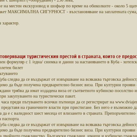
не с шнорхел (+оборудване) - 236 лева;
е на местен екскурзовод и шофьор по време на обиколките - около 5 щатс
акет МАКСИМАЛНА СИГУРНОСТ - възстановяване на заплатената сума, в 
н характер.
товеряващи туристическия престой в страната, които се предос
ен формуляр с 1 /една/ снимка и данни за настаняването в Куба - хотелск
олетен билет
пътуването
ба следва да се въздържат от извършване на всякаква търговска дейност,
димо да бъде получена предварително бизнес виза. При културни прояви 
ждани трябва да имат издадена виза от съответното кубинско посолство ил
при закупуването на туристически пакет.
 часа преди пътуването всички пътници да се регистрират на www.dviajero
 представя на граничните власти при пристигане. Без него е възможно да
а да е с валидност шест месеца от влизането в страната. Препоръчително 
а паспорта.
ба следва да се въздържат от извършване на всякаква търговска дейност,
димо да бъде получена предварително бизнес виза. При културни прояви 
а двойното гражданство. Български граждани, имащи и кубинско гражданс