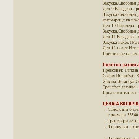
Закуска.Свободен д
Ден 9 Варадеро - 
Закуска.Свободен д
катамаран,с включ
Ден 10 Варадеро -
Закуска.Свободен д
Ден 11 Варадеро - 
Закуска пакет.ТРан
Ден 12 полет Иста
Пристигане на лет
Полетно разпис
Превозвач: Turkish 
София Истанбулт Ха
Хавана Истанбул Со
Трансфер летище - 
Продължителност: о
ЦЕНАТА ВКЛЮЧВ
Самолетни билет
с размери 55*40
Трансфери летищ
9 нощувки в хоте
3 нощувки с 3 за