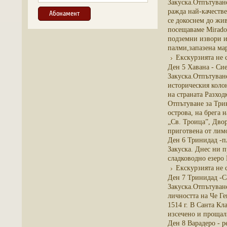
Закуска.Отпътуване
ражда най-качестве
се докоснем до жив
посещаваме Mirador
подземни извори и
палми,запазена ма
Екскурзията не 
Ден 5 Хавана - Си
Закуска.Отпътуване
историческия коло
на страната Разход
Отпътуване за Три
острова, на брега 
„Св. Троица”, Дво
приготвена от лимо
Ден 6 Тринидад -п
Закуска. Днес ни 
сладководно езеро
Екскурзията не 
Ден 7 Тринидад -С
Закуска.Отпътуване
личността на Че Г
1514 г. В Санта К
изсечено и прощалн
Ден 8 Варадеро - 