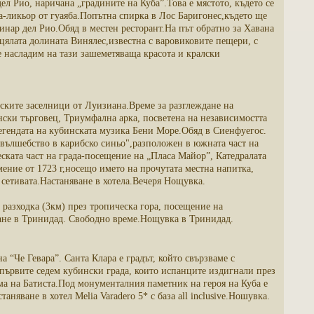
л Рио, наричана „градините на Куба”.Това е мястото, където се
ра-ликьор от гуаяба.Попътна спирка в Лос Баригонес,където ще
инар дел Рио.Обяд в местен ресторант.На път обратно за Хавана
 цялата долината Винялес,известна с варовиковите пещери, с
 насладим на тази зашеметяваща красота и кралски
нските заселници от Луизиана.Време за разглеждане на
нски търговец, Триумфална арка, посветена на независимостта
легендата на кубинската музика Бени Море.Обяд в Сиенфуегос.
"вълшебство в карибско синьо",разположен в южната част на
еската част на града-посещение на „Пласа Майор”, Катедралата
ение от 1723 г,носещо името на прочутата местна напитка,
 сетивата.Настаняване в хотела.Вечеря Нощувка.
разходка (3км) през тропическа гора, посещение на
щане в Тринидад. Свободно време.Нощувка в Тринидад.
 “Че Гевара”. Санта Клара е градът, който свързваме с
 първите седем кубински града, които испанците издигнали през
ма на Батиста.Под монументалния паметник на героя на Куба е
яване в хотел Melia Varadero 5* с база all inclusive.Ношувка.