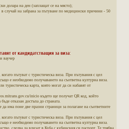
ки долара на ден (заплащат се на място);
случай на забрана за пътуване по медицински причини - 50
тавят от кандидатстващия за виза:
и ваучер
 когато пътуват с туристическа виза. При пътувания с цел
също е необходимо получаването на съответна културна виза.
и туристическа карта, която могат да си набавят от
s.mitrans.gov.cu/inicio където ще получат QR код, който
 бъде отказан достъпа до страната.
е да има поне две празни страници за полагане на съответните
 когато пътуват с туристическа виза. При пътувания с цел
също е необходимо получаването на съответна културна виза.
тво, следва да влизат в Куба с кубинския си паспорт. Те трябва