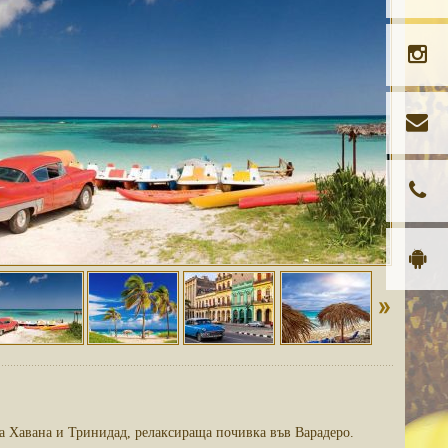
а Хавана и Тринидад, релаксираща почивка във Варадеро.