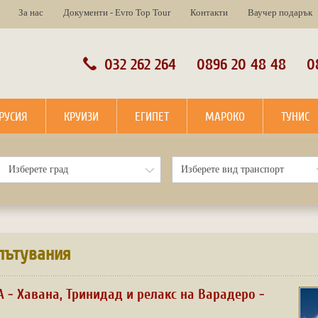
За нас
Документи - Evro Top Tour
Контакти
Ваучер подарък
032 262 264
0896 20 48 48
0
РУСИЯ
КРУИЗИ
ЕГИПЕТ
МАРОКО
ТУНИС
пътувания
 - Хавана, Тринидад и релакс на Варадеро -