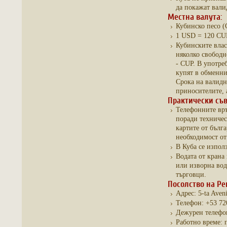
да покажат вали
Местна валута:
Кубинско песо 
1 USD = 120 CU
Кубинските влас
няколко свободн
- CUP. В употре
купят в обменни
Срока на валидн
приносителите, 
Практически съв
Телефонните връ
поради техничес
картите от бълг
необходимост от
В Куба се изпол
Водата от крана 
или изворна вода
търговци.
Посолство на Ре
Адрес: 5-ta Aven
Телефон: +53 72
Дежурен телефон
Работно време: п