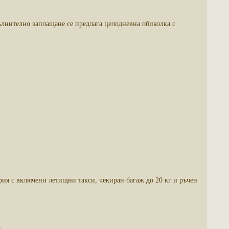
пълнително заплащане се предлага целодневна обиколка с
фия с включени летищни такси, чекиран багаж до 20 кг и ръчен
;