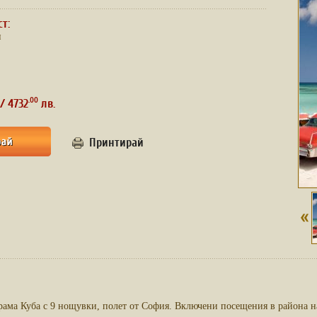
ст:
и
.00
/ 4732
лв.
Принтирай
ама Куба с 9 нощувки, полет от София. Включени посещения в района н