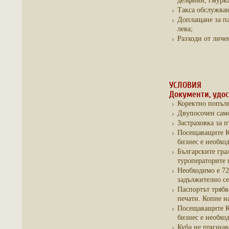
делфини, гмурка
Такса обслужван
Доплащане за п
лева;
Разходи от личе
УСЛОВИЯ
Документи, удос
Коректно попълн
Двупосочен сам
Застраховка за 
Посещаващите Ку
бизнес е необхо
Българските гра
туроператорите 
Необходимо е 72
задължително се
Паспортът трябв
печати. Копие н
Посещаващите Ку
бизнес е необхо
Куба не признав