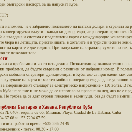
ден български паспорт, за да напуснат Куба.
(CUP)
P
ти напомнят, че е забранено ползването на щатски долари в страната за
о конвертируеми валути - канадски долар, евро, лира стерлинг, японска 
ба е въведена и система с предплатени карти с международно конвертиру
те бюра на летищата, пристанищата, в хотелите и в туристическите зони. 
ост на картите е две години. При напускане на страната, сумите по тях, 
ако те пожелаят това.
ети:
зки са проблемни и често ненадежни. Позвънявания, включително на важ
ки проблеми, да бъдете свързани с различен от набрания номер. В голе
арски мобилни оператори функционират в Куба, ако са пригодени към се
 закупуване на карта от местен мобилен оператор следва да се установи к
зва американският стандарт за електрическо напрежение - 110 волта. В го
в Куба не се пие и не може да се използва за правене на лед, ако не е п
. Не трябва да се ядат сурови плодове и зеленчуци, без да бъдат измити.
публика България в Хавана, Република Куба
ida № 6407, esquina de 66, Miramar, Playa, Ciudad de La Habana, Cuba
04 67 68 и +53 7204 67 59
 извън работно време: +535 286 24 49
онеделник - петък, 08.30 - 17.00