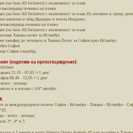
ен (на база All Inclusive) с възможност за плаж
релаксиираща почивка на плажа
ен (на база All Inclusive) с възможност за плаж.По желание и срещу до
ени напитки и обяд.Връщане в хотела.Нощувка.
 релаксиираща почивка на плажа
ен (на база All Inclusive) с възможност за плаж
летище Хавана-полет за Истанбул
ен тансфер до летището в Хавана.Полет за София през Истанбул.
нбул-София
ище София следобяд.
ание (подлежи на препотвърждение):
Airlines
вана 21,35 - 07,05 /+1 ден/
фия 08,40 - 15,05 /+1 ден/
хотел - летище:
коло и в посока с 3/4* автобус.
А:
и за международните полети София - Истанбул - Хавана - Истанбул - Со
*20;
е - хотел - летище;
ли 3*, 4* и 5:
куски и 1 вечеря в хотел Valentin Quinta Avenida 4* или подобен в Хавана