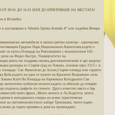
Т 09.01 ДО 16.01 ИЛИ ДО ИЗЧЕРПВАНЕ НА МЕСТАТА!
не в Истанбул.
 настаняване в Valentin Quinta Avenida 4* или подобен.Вечеря
американски автомобили в цялата цветна палитра - едночасова
ечатляващия Градски Парк,Националната Капитолия,където е
ровият си купол,Площада на Революцията с внушителния 142-
 речи на Фидел Кастро, Университетът на
едки,които ни подарява океана,дипломатическият и арт квартал
одна разходка из Стария град на Хавана,.основан през 1515 г. и
у площада- Сан Франсиско де Асизи,Стария площад или сърцето
а Куба,където на една от кулите на Краските Въоражени сили
а Хавана Клуб.На Площада на бароковата Катедралата Сан
ащо автентично кубинско мохито,където са обичали да отмарят
ци,подписи,графити по стените. Друго известно място е бар
 Хемингуей,чиято фраза „Моето мохито в Ла Бодегита, моето
едения в неподмината спирка на всеки туристически
ение на световноизвестното кабаре Тропикана, чието първо
то,може да търпи промяна в деня на провеждане/.