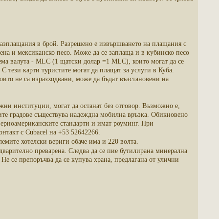
 разплащания в брой. Разрешено е извършването на плащания с
йена и мексиканско песо. Може да се заплаща и в кубинско песо
ема валута - MLC (1 щатски долар =1 MLC), които могат да се
С тези карти туристите могат да плащат за услуги в Куба.
които не са изразходвани, може да бъдат възстановени на
ни институции, могат да останат без отговор. Възможно е,
мите градове съществува надеждна мобилна връзка. Обикновено
верноамериканските стандарти и имат роуминг. При
онтакт с Cubacel на +53 52642266.
лемите хотелски вериги обаче има и 220 волта.
редварително преварена. Следва да се пие бутилирана минерална
 Не се препоръчва да се купува храна, предлагана от улични