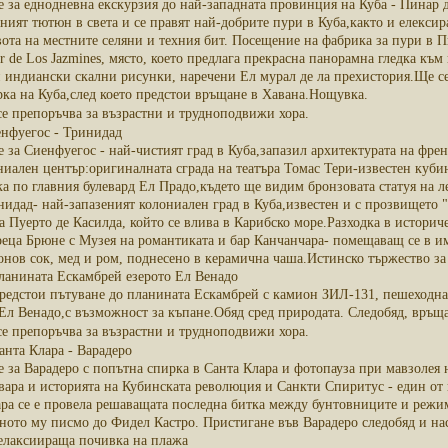
 за еднодневна екскурзия до най-западната провинция на Куба - Пинар де
ният тютюн в света и се правят най-добрите пури в Куба,както и елекси
ота на местните селяни и техния бит. Посещение на фабрика за пури в П
 de Los Jazmines, място, което предлага прекрасна панорамна гледка към
 индиански скални рисунки, наречени Ел мурал де ла прехистория.Ще се
рка на Куба,след което предстои връщане в Хавана.Нощувка.
се препоръчва за възрастни и трудноподвижи хора.
енфуегос - Тринидад
 за Сиенфуегос - най-чистият град в Куба,запазил архитектурата на фре
ниален център:оригиналната сграда на театъра Томас Тери-известен куби
ка по главния булевард Ел Прадо,където ще видим бронзовата статуя на 
нидад- най-запазеният колониален град в Куба,известен и с прозвището 
на Пуерто де Касилда, който се влива в Карибско море.Разходка в историч
реца Брюне с Музея на романтиката и бар Канчанчара- помещаващ се в им
нов сок, мед и ром, поднесено в керамична чаша.Истинско тържество за
ланината Ескамбрей езерото Ел Венадо
предстои пътуване до планината Ескамбрей с камион ЗИЛ-131, пешеходна 
 Ел Венадо,с възможност за къпане.Обяд сред природата. Следобяд, връ
се препоръчва за възрастни и трудноподвижи хора.
анта Клара - Варадеро
 за Варадеро с попътна спирка в Санта Клара и фотопауза при мавзолея на
евара и историята на Кубинската революция и Санкти Спиритус - един от
лара се е провела решаващата последна битка между бунтовниците и режи
ото му писмо до Фидел Кастро. Пристигане във Варадеро следобяд и настан
релаксиираща почивка на плажа