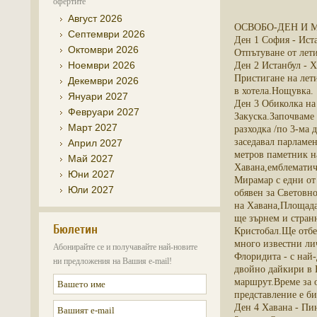
офертите
Август 2026
ОСВОБО-ДЕН И М
Септември 2026
Ден 1 София - Ист
Октомври 2026
Отпътуване от лети
Ноември 2026
Ден 2 Истанбул - 
Пристигане на лети
Декември 2026
в хотела.Нощувка.
Януари 2027
Ден 3 Обиколка на 
Февруари 2027
Закуска.Започваме
Март 2027
разходка /по 3-ма
заседавал парламен
Април 2027
метров паметник н
Май 2027
Хавана,емблематич
Юни 2027
Мирамар с едни от 
Юли 2027
обявен за Световн
на Хавана,Площада
ще зърнем и странн
Бюлетин
Кристобал.Ще отбел
много известни ли
Абонирайте се и получавайте най-новите
Флоридита - с най-
ни предложения на Вашия e-mail!
двойно дайкири в 
маршрут.Време за 
представление е би
Ден 4 Хавана - Пин