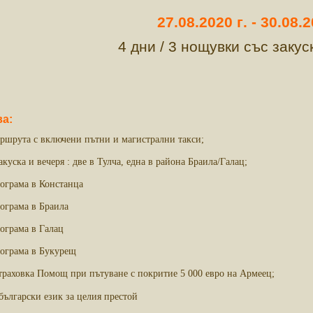
27.08.2020
г
. -
30.08.
4 дни / 3 нощувки със закус
а:
ршрута с включени пътни и магистрални такси;
куска и вечеря : две в Тулча, една в района Браила/Галац;
ограма в Констанца
ограма в Браила
ограма в Галац
рограма в Букурещ
раховка Помощ при пътуване с покритие 5 000 евро на Армеец;
български език за целия престой