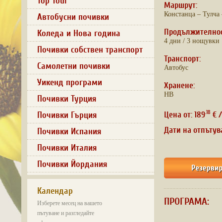
Top Tour
Маршрут:
Констанца – Тулча 
Автобусни почивки
Продължително
Коледа и Нова година
4 дни / 3 нощувки
Почивки собствен транспорт
Транспорт:
Самолетни почивки
Автобус
Уикенд програми
Хранене:
HB
Почивки Турция
.18
Цена от: 189
€ /
Почивки Гърция
Дати на отпътув
Почивки Испания
Почивки Италия
Почивки Йордания
Календар
ПРОГРАМА:
Изберете месец на вашето
пътуване и разгледайте