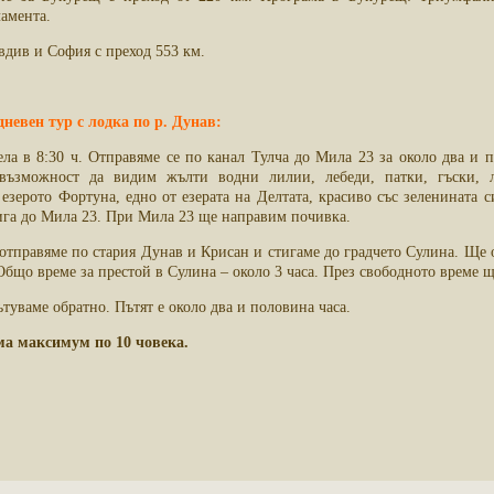
амента.
вдив и София с преход 553 км.
невен тур с лодка по р. Дунав:
ела в 8:30 ч. Отправяме се по канал Тулча до Мила 23 за около два и 
ъзможност да видим жълти водни лилии, лебеди, патки, гъски, л
езерото Фортуна, едно от езерата на Делтата, красиво със зеленината с
тига до Мила 23. При Мила 23 ще направим почивка.
отправяме по стария Дунав и Крисан и стигаме до градчето Сулина. Ще о
Общо време за престой в Сулина – около 3 часа. През свободното време 
ътуваме обратно. Пътят е около два и половина часа.
ма максимум по 10 човека.