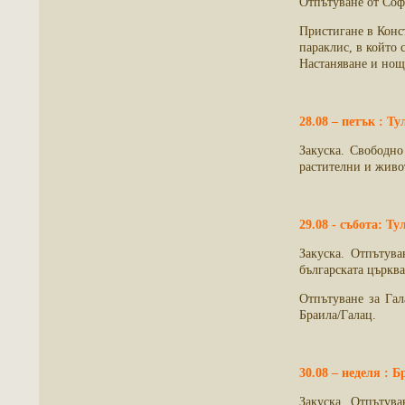
Отпътуване от Соф
Пристигане в Конс
параклис, в който 
Настаняване и но
28.08 –
петък
: Ту
Закуска. Свободно
растителни и живо
29.08 -
събота: Ту
Закуска. Отпътув
българската църква
Отпътуване за Гал
Браила/Галац.
30.08 – неделя : 
Закуска. Отпътув