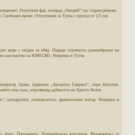
осещение/;
Генуeзкия
фар; площад „Овидий“ със стария римски
то. Свободно време.
Отпътуване за Тулча с преход от 125 км.
ерно море с опции за обяд. Поради огромното разнообразие на
родно наследство на ЮНЕСКО. Нощувка в Тулча.
ператор Траян; църквата „Архангел Гавраил“; парк Киселов;
който има зала, отразяваща дейността на Христо Ботев.
н“; катедралата; университета; драматичния театър. Нощувка в
а Арка; Парламента, Патриаршеска катедрала. Възможност за