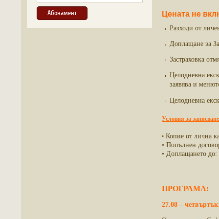
Цената не вкл
Разходи от личе
Доплащане за Зас
Застраховка отм
Целодневна екск
заявява и менют
Целодневна екск
Условия за записване
Копие от лична ка
•
• Попълнен догово
• Доплащането до: 
ПРОГРАМА:
27.08 –
четвъртък