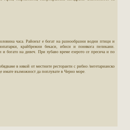
половина часа. Районът е богат на разнообразни водни птици и
опатарки, крайбрежни бекаси, ибиси и понякога пеликани.
и и богато на дивеч. При хубаво време езерото се пресича и по
бядваме в някой от местните ресторанти с рибно /вегетарианско
ще имате възможност да поплувате в Черно море.