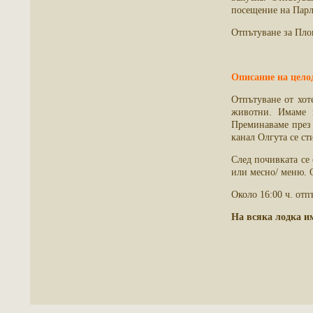
посещение на Парл
Отпътуване за Пло
Описание на целод
Отпътуване от хот
животни. Имаме в
Преминаваме през 
канал Олгута се с
След почивката се 
или месно/ меню. 
Около 16:00 ч. отп
На всяка лодка и