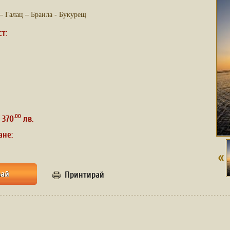
– Галац – Браила - Букурещ
ст:
.00
 370
лв.
ане:
Принтирай