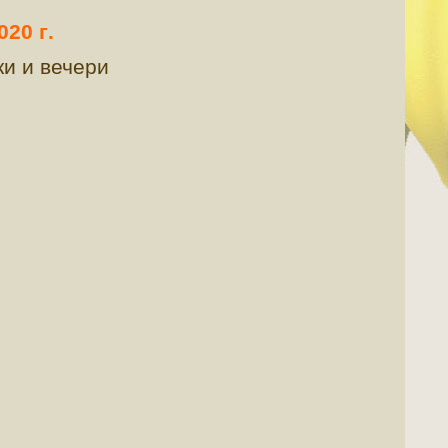
2020
г
.
ки и вечери