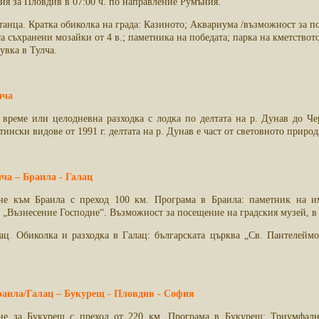
ия за Пловдив в 07:00 ч. по направление Румъния.
танца. Кратка обиколка на града: Казиното; Аквариума /възможност за п
са съхранени мозайки от 4 в.; паметника на победата; парка на кметство
щувка в
Тулча.
лча
 време или целодневна разходка с лодка по делтата на р. Дунав до Ч
тински видове от 1991 г. делтата на р. Дунав е част от световното при
лча – Браила - Галац
ане към Браила с преход 100 км. Програма в Браила: паметник на им
 „Възнесение Господне“. Възможност за посещение на градския музей, в 
ац. Обиколка и разходка в Галац: българската църква „Св. Пантелеймо
Браила/Галац – Букурещ - Пловдив - София
ане за Букурещ с преход от 220 км. Програма в Букурещ: Триумфалн