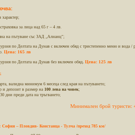
ючва:
н характер;
траховка за лица над 65 г – 4 лв.
яна на пътуване със ЗАД „Алианц“;
урзия по Делтата на Дунав с включен обяд с тристепенно меню и вода / 
Цена: 165 лв
о.
.
Цена: 125 лв
урзия по Делтата на Дунав без включен обяд
:
рта, валидна минимум 6 месеца след края на пътуването;
р и депозит в размер на
100 лева на човек
;
30 дни преди дата на тръгването
;
Минимален брой туристи: 
: София – Пловдив- Констанца
-
Тулча
/преход 785
км/