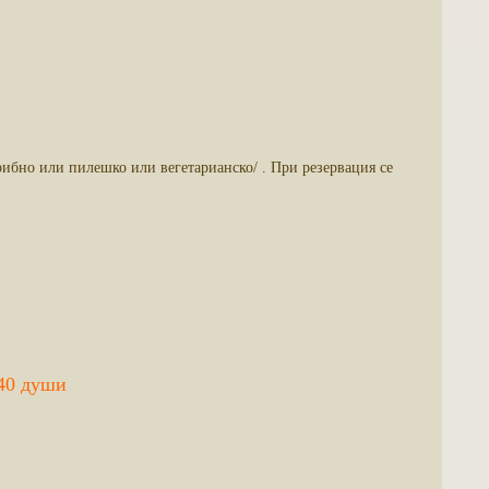
рибно или пилешко или вегетарианско/ . При резервация се
4
0
души