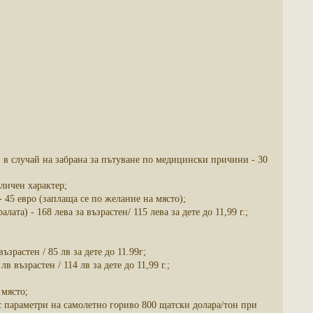
случай на забрана за пътуване по медицински причини - 30
личен характер;
 45 евро (заплаща се по желание на място);
та) - 168 лева за възрастен/ 115 лева за дете до 11,99 г.;
зрастен / 85 лв за дете до 11.99г;
възрастен / 114 лв за дете до 11,99 г.;
 място;
с параметри на самолетно гориво 800 щатски долара/тон при