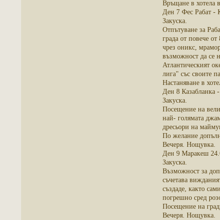
Връщане в хотела 
Ден 7 Фес Рабат - 
Закуска.
Отпътуване за Раба
града от повече от
чрез оникс, мрамо
възможност да се 
Атлантическият ок
лига" със своите п
Настаняване в хоте
Ден 8 Казабланка 
Закуска.
Посещение на вели
най- голямата джа
дресьори на маймун
По желание допълн
Вечеря. Нощувка.
Ден 9 Маракеш 24.
Закуска.
Възможност за доп
съчетава виждания
създаде, както сам
погрешно сред роз
Посещение на град
Вечеря. Нощувка.