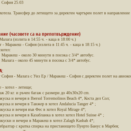
- София 25.03
хотела. Трансфер до летището за директен чартърен полет в направление
ние (часовете са на препотвърждение)
Малага (излита в 14:55 ч. - каца в 18:00 ч.)
r - Маракеш - София (излита в 11:45 ч. - каца в 18:15 ч.)
хотел:
Маракеш - около 30 минути в посока с 3/4* автобус.
Малага - около 45 минути в посока с 3/4* автобус.
А:
 София - Малага с Уиз Ер / Маракеш - София с директен полет на авиоком
 - хотел - летище;
аж 20 кг. и ръчен багаж с размери до 40x30x20 cm.
куска и вечеря в Ibersol Torremolinos Beach 4*, Коста дел Сол;
куска и вечеря в Танжер в хотел Andalucia Tanger 4* ;
куска и вечеря във Фес в хотел Royal Mirage 4*;
куска и вечеря в Казабланка в хотел хотел Hotel Suisse 4* ;
акуски и вечери в Маракеш в хотел Zalagh Kasbah 4*;
бралтар с кратка спирка на пристанището Пуерто Банус в Марбея;