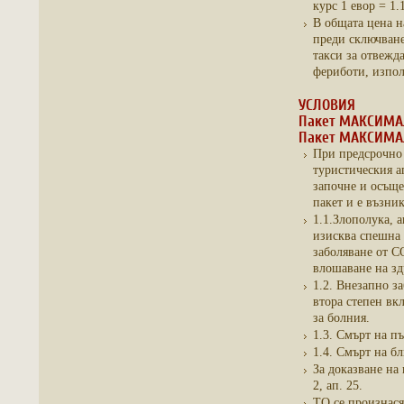
курс 1 евор = 1.
В общата цена н
преди сключване
такси за отвежд
фериботи, изпол
УСЛОВИЯ
Пакет МАКСИМАЛ
Пакет МАКСИМАЛ
При предсрочно 
туристическия 
започне и осъще
пакет и е възни
1.1.Злополука, 
изисква спешна 
заболяване от C
влошаване на зд
1.2. Внезапно з
втора степен вк
за болния.
1.3. Смърт на п
1.4. Смърт на б
За доказване на 
2, ап. 25.
ТО се произнася