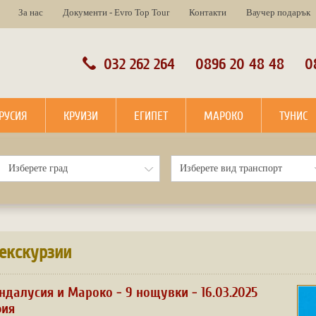
За нас
Документи - Evro Top Tour
Контакти
Ваучер подарък
032 262 264
0896 20 48 48
0
РУСИЯ
КРУИЗИ
ЕГИПЕТ
МАРОКО
ТУНИС
екскурзии
ндалусия и Мароко - 9 нощувки - 16.03.2025
фия