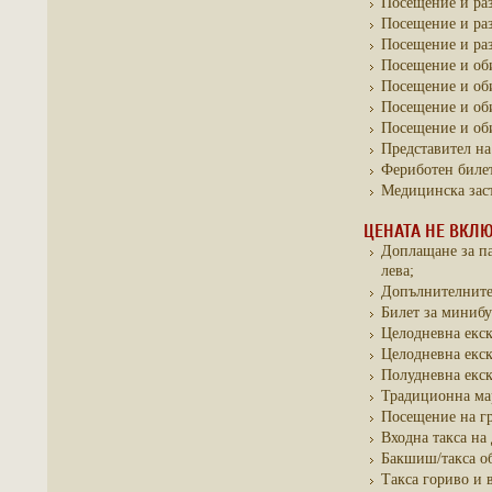
Посещение и ра
Посещение и раз
Посещение и раз
Посещение и оби
Посещение и оби
Посещение и об
Посещение и об
Представител на
Фериботен билет
Медицинска заст
ЦЕНАТА НЕ ВКЛЮ
Доплащане за п
лева;
Допълнителните 
Билет за минибу
Целодневна екску
Целодневна екску
Полудневна екск
Традиционна мар
Посещение на гра
Входна такса на 
Бакшиш/такса об
Такса гориво и 