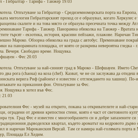
л - Гибралтар - Тарифа - Танжер 19.03
хотела. Отпътуване за Гибралтар - Средиземноморската порта на Европа,
ата митология Гибралтарският проход се е образувал, когато Херкулес е
 разцепва скалите и на това място се образува пресечната точка между А
реминаване Тарифа - Танжер. Панорамна обиколка на Танжер - Вратата н
стите търсят - екзотика, история, красиви пейзажи, плажове. Наричан Ти
нешно Мароко. Обзорна обиколка на града с автобус. Преминаване покра
ки на панорамната площадка, от която се разкрива невероятна гледка - г
ла. Вечеря. Свободно време. Нощувка.
фшауен - Фес 20.03
хотела. Отпътуване за най-синият град в Мароко - Шефшауен. Името Chef
то два рога (chaoua) на коза (chef). Казват, че не си заслужава да отид
инската верига Риф (районът е известен с отглеждането на хашиш). По-и
зпъквате на приказния фон. Отпътуване за Фес.
я. Нощувка в хотел във Фес.
 21.03
рователния Фес - музей на открито, покана за откривателите и най-стари
ици, оградени от древни крепостни стени, която е част от световното к
ира тук. Град Фес е известен с многообразието си и добре запазените си
традиционния дърводелски квартал, където ароматът на кедровото дърво с
ил и наричан Мароканския Версай. Там се намира най-голямата порта в 
ур, Площада Ел Хедим.