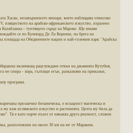
лата Хасан, незавършеното минаре, което наблюдава отвисоко
 V, изяществото на арабско-африканското изкуство, изразено
за Казабланка - туптящото сърце на Мароко. Ще имаме
хождайте се по Булевард Де Ла Корниш, на брега на
 на площада на Обединените нации и най-големия парк "Арабска
а Маракеш включващ рацглеждане отвън на джамията Кутубия,
 не спира - хора, гълтащи огън, разказвачи на приказки,
шоу програма.
наричана прозаично ботаническа, е всъщност магическа и
 му към ислямското изкуство и растенията. Целта му била да
ве". Тя е като парче пъзел от някаква друга реалност, сложен
ика, разположени на около 30 км на юг от Маракеш.