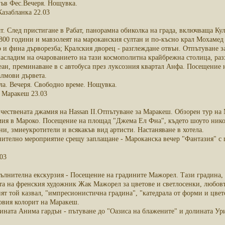
във Фес.Вечеря. Нощувка.
Казабланка 22.03
т. След пристигане в Рабат, панорамна обиколка на града, включваща Ку
 800 години и мавзолеят на мароканския султан и по-късно крал Мохамед
р и фина дърворезба; Кралския дворец - разглеждане отвън. Отпътуване 
насладим на очарованието на тази космополитна крайбрежна столица, раз
еан, преминаване в с автобуса през луксозния квартал Анфа. Посещение
алмови дървета.
ла. Вечеря. Свободно време. Нощувка.
- Маракеш 23.03
чествената джамия на Hassan II.Отпътуване за Маракеш. Обзорен тур н
мия в Мароко. Посещение на площад "Джема Ел Фна", където шоуто никога
и, змиеукротители и всякакъв вид артисти. Настаняване в хотела.
ително мероприятие срещу заплащане - Мароканска вечер "Фантазия" с 
03
ълнителна екскурзия - Посещение на градините Мажорел. Тази градина, 
та на френския художник Жак Мажорел за цветове и светлосенки, любовта
ият той казвал, "импресионистична градина", "катедрала от форми и цвето
овия колорит на Маракеш.
ината Анима гардън - пътуване до "Оазиса на блажените" и долината Ур