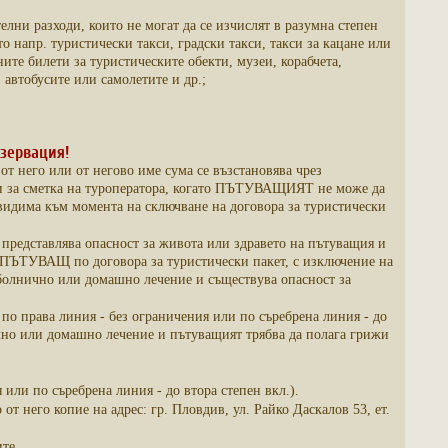
лни разходи, които не могат да се изчислят в разумна степен
о напр. туристически такси, градски такси, такси за кацане или
ите билети за туристическите обекти, музеи, корабчета,
автобусите или самолетите и др.;
зервация!
 него или от негово име сума се възстановява чрез
и за сметка на туроператора, когато ПЪТУВАЩИЯТ не може да
двидима към момента на сключване на договора за туристически
 представлява опасност за живота или здравето на пътуващия и
 ПЪТУВАЩ по договора за туристически пакет, с изключение на
 болнично или домашно лечение и съществува опасност за
о права линия - без ограничения или по съребрена линия - до
нично или домашно лечение и пътуващият трябва да полага грижи
 или по съребрена линия - до втора степен вкл.).
т него копие на адрес: гр. Пловдив, ул. Райко Даскалов 53, ет.
те.