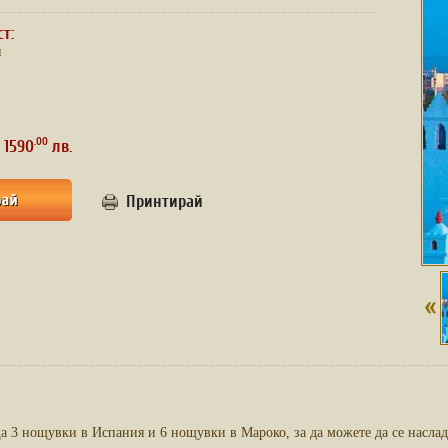
ст:
и
.00
 1590
лв.
Принтирай
а 3 нощувки в Испания и 6 нощувки в Мароко, за да можете да се наслад