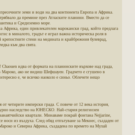
 пресечните земи и води на два континента Европа и Африка.
 трябвало да премине през Атласките планини. Вместо да се
тлантика и Средиземно море.
а Африка, един привлекателен марокански град, който предлага
нгис в миналото, градът е играл важна историческа роля в
й крепостните стени на медината и крайбрежния булеврад,
ледка към два свята.
 Chaouen идва от формата на планинските върхове над града,
еш в Мароко, ако не видиш Шефшауен. Градчето е сгушено в
нтересно е, че всичко наоколо е синьо. Облечете нещо
я от четирите имперски града. С повече от 12 века история,
ултурно наследство на ЮНЕСКО. Най-стария религиозен
 занаятчийски квартали. Минаваме покрай фонтана Nejjarine,
е носи из въздуха. След обяд отпътуване за Мекнес, създаден от
Мароко и Северна Африка, създадена по времето на Мулай