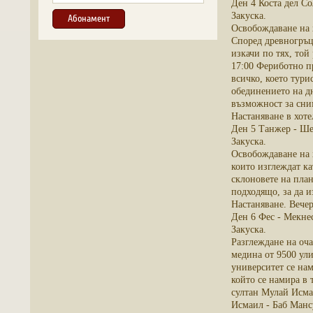
Ден 4 Коста дел Со
Закуска.
Освобождаване на 
Според древногръцк
изкачи по тях, той
17:00 Фериботно п
всичко, което тури
обединението на д
възможност за сним
Настаняване в хоте
Ден 5 Танжер - Ше
Закуска.
Освобождаване на 
които изглеждат ка
склоновете на план
подходящо, за да и
Настаняване. Вечер
Ден 6 Фес - Мекнес
Закуска.
Разглеждане на оча
медина от 9500 ул
университет се нам
който се намира в 
султан Мулай Исма
Исмаил - Баб Манс