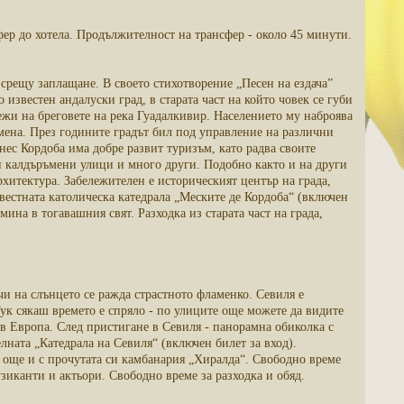
ер до хотела. Продължителност на трансфер - около 45 минути.
срещу заплащане. В своето стихотворение „Песен на ездача”
известен андалуски град, в старата част на който човек се губи
ежи на бреговете на река Гуадалкивир. Населението му наброява
мена. През годините градът бил под управление на различни
нес Кордоба има добре развит туризъм, като радва своите
 калдъръмени улици и много други. Подобно както и на други
хитектура. Забележителен е историческият център на града,
естната католическа катедрала „Меските де Кордоба“ (включен
мина в тогавашния свят. Разходка из старата част на града,
и на слънцето се ражда страстното фламенко. Севиля е
Тук сякаш времето е спряло - по улиците още можете да видите
 в Европа. След пристигане в Севиля - панорамна обиколка с
лната „Катедрала на Севиля“ (включен билет за вход).
на още и с прочутата си камбанария „Хиралда“. Свободно време
зиканти и актьори. Свободно време за разходка и обяд.