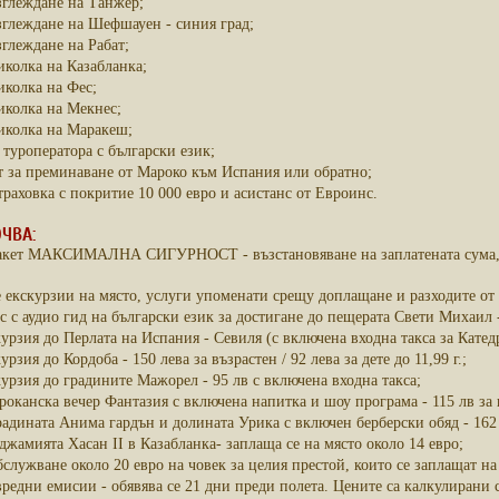
зглеждане на Танжер;
глеждане на Шефшауен - синия град;
глеждане на Рабат;
колка на Казабланка;
колка на Фес;
иколка на Мекнес;
иколка на Маракеш;
 туроператора с български език;
 за преминаване от Мароко към Испания или обратно;
раховка с покритие 10 000 евро и асистанс от Евроинс.
ЧВА:
акет МАКСИМАЛНА СИГУРНОСТ - възстановяване на заплатената сума, в 
екскурзии на място, услуги упоменати срещу доплащане и разходите от 
с с аудио гид на български език за достигане до пещерата Свети Михаил -
рзия до Перлата на Испания - Севиля (с включена входна такса за Катедрала
рзия до Кордоба - 150 лева за възрастен / 92 лева за дете до 11,99 г.;
урзия до градините Мажорел - 95 лв с включена входна такса;
оканска вечер Фантазия с включена напитка и шоу програма - 115 лв за въ
дината Анима гардън и долината Урика с включен берберски обяд - 162 лв 
джамията Хасан ІІ в Казабланка- заплаща се на място около 14 евро;
служване около 20 евро на човек за целия престой, които се заплащат на
вредни емисии - обявява се 21 дни преди полета. Цените са калкулирани 