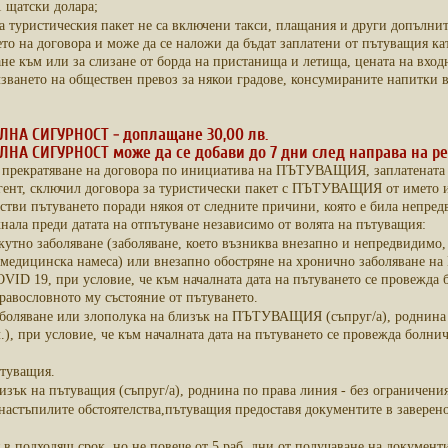
1 щатски долара;
а туристическия пакет не са включени такси, плащания и други допълните
то на договора и може да се наложи да бъдат заплатени от пътуващия кат
ане към или за слизане от борда на пристанища и летища, цената на входн
зването на обществен превоз за някои градове, консумираните напитки в 
НА СИГУРНОСТ - доплащане 30,00 лв.
НА СИГУРНОСТ може да се добави до 7 дни след направа на ре
прекратяване на договора по инициатива на ПЪТУВАЩИЯ, заплатената от
агент, сключил договора за туристически пакет с ПЪТУВАЩИЯ от името 
стви пътуването поради някоя от следните причини, която е била непре
кнала преди датата на отпътуване независимо от волята на пътуващия:
акутно заболяване (заболяване, което възниква внезапно и непредвидимо,
медицинска намеса) или внезапно обостряне на хронично заболяване на
OVID 19, при условие, че към началната дата на пътуването се провежда
равословното му състояние от пътуването.
аболяване или злополука на близък на ПЪТУВАЩИЯ (съпруг/а), роднина п
л.), при условие, че към началната дата на пътуването се провежда бол
ътуващия.
лизък на пътуващия (съпруг/а), роднина по права линия - без ограничения
настъпилите обстоятелства,пътуващия предоставя документите в заверено о
 в подходящ срок, но не повече от 5 раб. дни от получаване на документи