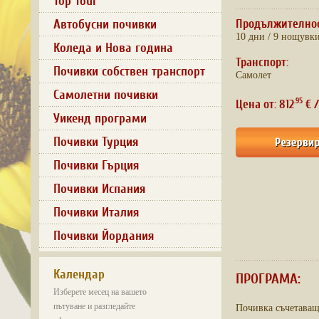
Top Tour
Автобусни почивки
Продължително
10 дни / 9 нощувк
Коледа и Нова година
Транспорт:
Почивки собствен транспорт
Самолет
Самолетни почивки
.95
Цена от: 812
€ /
Уикенд програми
Почивки Турция
Почивки Гърция
Почивки Испания
Почивки Италия
Почивки Йордания
Календар
ПРОГРАМА:
Изберете месец на вашето
пътуване и разгледайте
Почивка съчетаващ