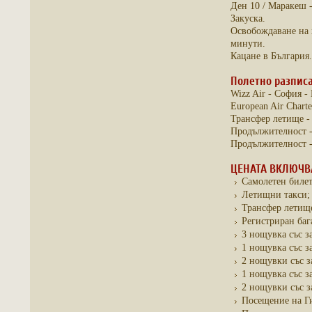
Ден 10 / Маракеш 
Закуска.
Освобождаване на 
минути.
Кацане в България.
Полетно разписа
Wizz Air - София - 
European Air Charte
Трансфер летище - 
Продължителност - 
Продължителност - 
ЦЕНАТА ВКЛЮЧВ
Самолетен билет
Летищни такси;
Трансфер летище
Регистриран баг
3 нощувка със за
1 нощувка със за
2 нощувки със за
1 нощувка със за
2 нощувки със з
Посещение на Ги