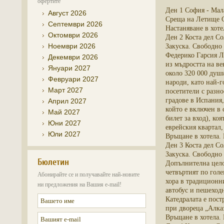
офертите
Ден 1 София - Мала
Август 2026
Среща на Летище С
Септември 2026
Настаняване в хоте
Октомври 2026
Ден 2 Коста дел Со
Ноември 2026
Закуска. Свободно
Федерико Гарсия Ло
Декември 2026
из мъдростта на ве
Януари 2027
около 320 000 душ
Февруари 2027
народи, като най-г
Март 2027
посетители с разн
градове в Испания,
Април 2027
който е включен в
Май 2027
билет за вход), ко
Юни 2027
еврейския квартал,
Юли 2027
Връщане в хотела.
Ден 3 Коста дел Со
Закуска. Свободно
Бюлетин
Допълнителна цело
четвъртият по голе
Абонирайте се и получавайте най-новите
хора в традиционни
ни предложения на Вашия e-mail!
автобус и пешеходн
Катедралата е пост
при двореца „Алказ
Връщане в хотела.