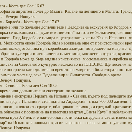
га - Коста дел Сол 16.03
офия за директен полет до Малага. Кацане на летището в Малага. Трансф
ла. Вечеря. Нощувка.
л - Кордоба - Коста дел Сол 17.03
 време или по желание допълнителна Целодневна екскурзия до Кордоба - 
рка се възхищава на „кулите възвисени” на този емблематичен, световно 
ковете. Град Кордоба се намира в централната част на Южна Испания и л
и. Местността около Кордоба била населявана още от праисторически вре
олям възход отбелязва при кордобския халифат, по времето на маврите. Д
ообразни културни и исторически паметници, множество църкви, красиви
 в Кордоба може да бъде видяна християнска, мюсюлманска и еврейска ар
 списъка за Световното културно наследство на ЮНЕСКО. Ще посетим изв
ято е построена като джамия по времето на маврите и била втората по голе
 римския мост над река Гуадалкивир и Синагогата. Свободно време.
 Вечеря. Нощувка.
л - Севиля - Коста дел Сол 18.03
 време или допълнителни екскурзии по желание:
дневна екскурзия Перлата на Испания - Севиля, където под палещите лъч
мина град в Испания и столицата на Андалусия - с над 700 000 жители. 
 носии, а някои от сградите, облицовани с фаянс, са сред най-красивите
а обиколка с посещение на известния квартал „Санта Круз“ и забележите
роена през XV век и е най-голямата готическа катедрала в света, извест
ар“ на Испанския площад с красивия фонтан - сцена за много улични му
 Вечеря. Нощувка.