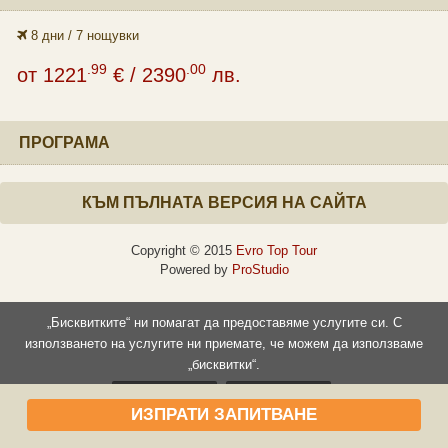
8 дни / 7 нощувки
.99
.00
от
1221
€
/ 2390
лв.
ПРОГРАМА
КЪМ ПЪЛНАТА ВЕРСИЯ НА САЙТА
Copyright © 2015
Evro Top Tour
Powered by
ProStudio
„Бисквитките“ ни помагат да предоставяме услугите си. С
използването на услугите ни приемате, че можем да използваме
„бисквитки“.
Прочети повече
Съгласен съм
ИЗПРАТИ ЗАПИТВАНЕ