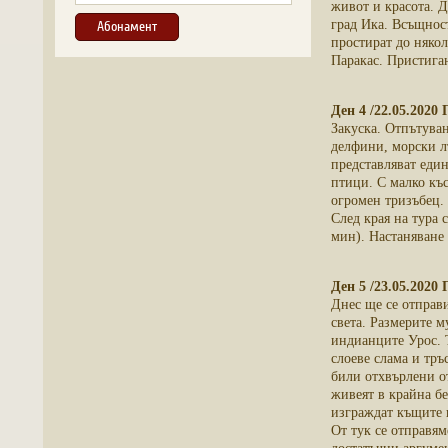
живот и красота. Д
град Ика. Всъщност
простират до някол
Паракас. Пристиган
Ден 4 /22.05.2020
Закуска. Отпътуван
делфини, морски л
представляват еди
птици. С малко къ
огромен тризъбец. 
След края на тура 
мин). Настаняване 
Ден 5 /23.05.2020 
Днес ще се отправ
света. Размерите 
индианците Урос. Т
слоеве слама и тръ
били отхвърлени от
живеят в крайна бе
изграждат къщите 
От тук се отправям