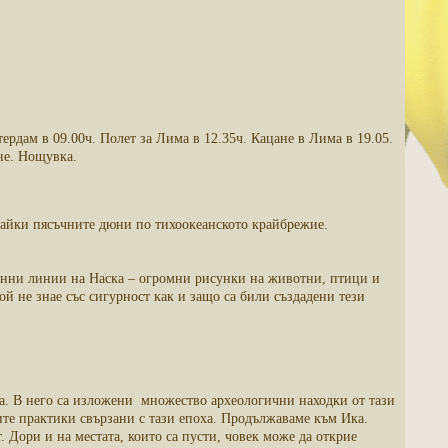
рдам в 09.00ч. Полет за Лима в 12.35ч. Кацане в Лима в 19.05.
не. Нощувка.
чайки пясъчните дюни по тихоокеанското крайбрежие.
тинни линии на Наска – огромни рисунки на животни, птици и
й не знае със сигурност как и защо са били създадени тези
а. В него са изложени множество археологични находки от тази
ите практики свързани с тази епоха. Продължаваме към Ика.
 Дори и на местата, които са пусти, човек може да открие