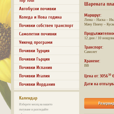
Top Tour
Шарената план
Автобусни почивки
Маршрут:
Коледа и Нова година
Лима – Наска – Ик
Мачу Пикчу – Куск
Почивки собствен транспорт
Продължително
Самолетни почивки
12 дни / 10 нощув
Уикенд програми
Транспорт:
Почивки Турция
Самолет
Почивки Гърция
Хранене:
BB
Почивки Испания
Почивки Италия
.50
Цена от: 3056
€
Дати на отпътув
Почивки Йордания
Календар
Изберете месец на вашето
пътуване и разгледайте