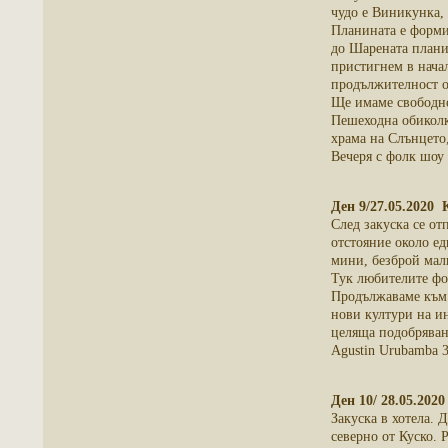
чудо е Виникунка, 
Планината е форми
до Шарената плани
пристигнем в нача
продължителност ок
Ще имаме свободно
Пешеходна обиколка
храма на Слънцето,
Вечеря с фолк шоу
Ден 9/27.05.2020 
След закуска се от
отстояние около ед
мини, безброй мал
Тук любителите фо
Продължаваме към М
нови култури на ин
целяща подобряване
Agustin Urubamba 
Ден 10/ 28.05.202
Закуска в хотела. 
северно от Куско. 