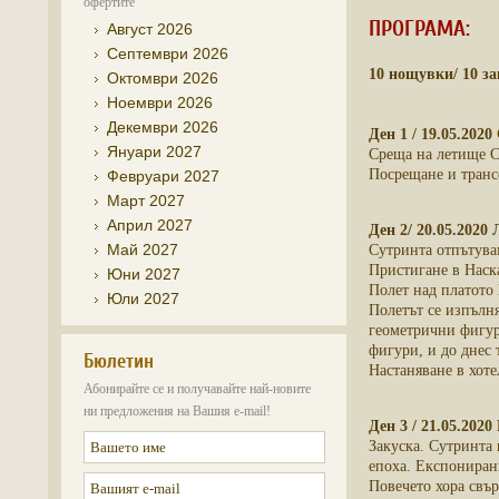
офертите
ПРОГРАМА:
Август 2026
Септември 2026
10 нощувки/ 10 за
Октомври 2026
Ноември 2026
Декември 2026
Ден 1 / 19.05.202
Януари 2027
Среща на летище Со
Посрещане и трансф
Февруари 2027
Март 2027
Април 2027
Ден 2/ 20.05.2020
Май 2027
Сутринта отпътува
Пристигане в Наск
Юни 2027
Полет над платото 
Юли 2027
Полетът се изпълн
геометрични фигури
фигури, и до днес 
Бюлетин
Настаняване в хоте
Абонирайте се и получавайте най-новите
ни предложения на Вашия e-mail!
Ден 3 / 21.05.2020
Закуска. Сутринта
епоха. Експониран
Повечето хора свър