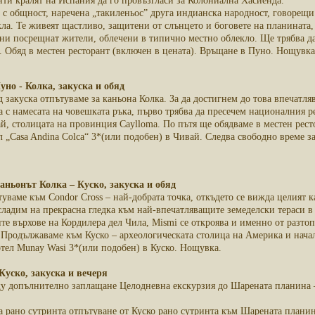
нти кралят на Испания да го провъзгласи за Колониална Хасиенда.
 с общност, наречена „такиленьос” друга индианска народност, говорещи
ла. Те живеят щастливо, защитени от слънцето и боговете на планината,
ни посрещнат жители, облечени в типично местно облекло. Ще трябва да 
. Обяд в местен ресторант (включен в цената). Връщане в Пуно. Нощувка
Пуно - Колка, закуска и обяд
д закуска отпътуваме за каньона Колка. За да достигнем до това впечатл
а с намесата на човешката ръка, първо трябва да пресечем националния ре
й, столицата на провинция Caylloma. По пътя ще обядваме в местен ресто
л „Casa Andina Colca“ 3*(или подобен) в Чивай. Следва свободно време з
Каньонът Колка – Куско, закуска и обяд
туваме към Condor Cross – най-добрата точка, откъдето се вижда целият 
ладим на прекрасна гледка към най-впечатляващите земеделски тераси в 
те върхове на Кордилера дел Чила, Mismi се откроява и именно от разто
. Продължаваме към Куско – археологическата столица на Америка и нача
отел Munay Wasi 3*(или подобен) в Куско. Нощувка.
 Куско, закуска и вечеря
у допълнително заплащане Целодневна екскурзия до Шарената планина 
 рано сутринта отпътуване от Куско рано сутринта към Шарената планина