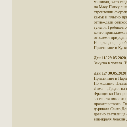
миниван, като след
на Мачу Пикчу е на
строителни съоръже
камък и плътно при
отглеждали селско
тунели. Гробището 
които принадлежат 
отголеми природни
На връщане, ще обя
Пристигане в Куско
Ден 11/ 29.05.2020
Закуска в хотела. 
Ден 12/ 30.05.2020
Пристигане в Париж
По желание „Възмо
Лима - „Градът на 
Франциско Пизаро -
засегната няколко 
правителството. Т
църквата Санто До
древно светилище 
вицекраля Хоакин 