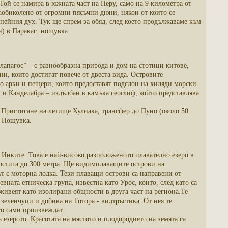
 Той се намира в южната част на Перу, само на 9 километра от
заобиколено от огромни пясъчни дюни, някои от които се
 нейния дух. Тук ще спрем за обяд, след което продължаваме към
н) в Паракас. нощувка.
лапагос” – с разнообразна природа и дом на стотици китове,
, които достигат повече от двеста вида. Островите
во арки и пещери, които предоставят подслон на хиляди морски
и Канделабра – издълбан в камъка геоглиф, който представлява
. Пристигане на летище Хулиака, трансфер до Пуно (около 50
. Нощувка.
Инките. Това е най-високо разположеното плавателно езеро в
достига до 300 метра. Ще видимплаващите острови на
ът с моторна лодка. Тези плаващи острови са направени от
евната етническа група, известна като Урос, които, след като са
живеят като изолирани общности в друга част на региона.Те
зеленчуци и добива на Тотора - видтръстика. От нея те
то сами произвеждат.
 езерото. Красотата на мястото и плодородието на земята са