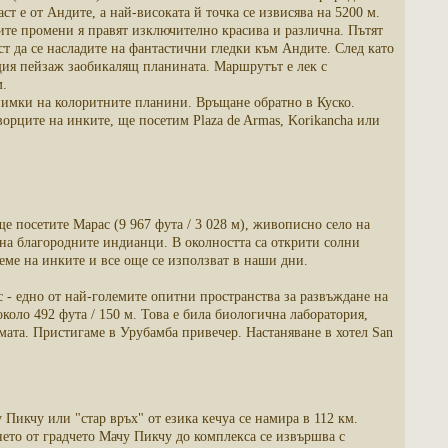
т е от Андите, а най-високата й точка се извисява на 5200 м.
те промени я правят изключително красива и различна. Пътят
 да се насладите на фантастични гледки към Андите. След като
щия пейзаж заобикалящ планината. Маршрутът е лек с
м.
снимки на колоритните планини. Връщане обратно в Куско.
орците на инките, ще посетим Plaza de Armas, Korikancha или
е посетите Марас (9 967 фута / 3 028 м), живописно село на
 на благородните индианци. В околността са открити солни
еме на инките и все още се използват в наши дни.
с - едно от най-големите опитни пространства за развъждане на
оло 492 фута / 150 м. Това е била биологична лаборатория,
мата. Пристигаме в Урубамба привечер. Настаняване в хотел San
у Пикчу или "стар връх" от езика кечуа се намира в 112 км.
нето от градчето Мачу Пикчу до комплекса се извършва с