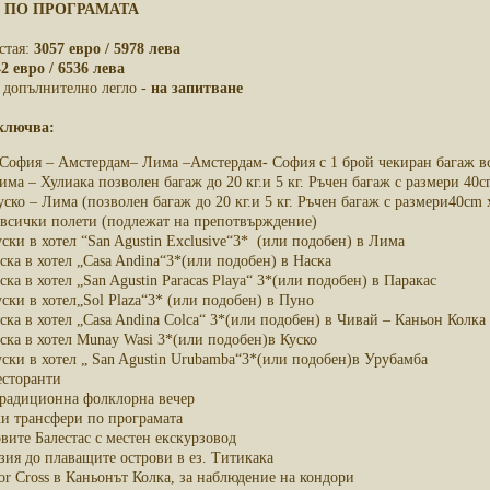
 ПО ПРОГРАМАТА
стая:
3057 евро / 5978 лева
2 евро / 6536 лева
а допълнително легло -
на запитване
ключва:
София – Амстердам– Лима –Амстердам- София с 1 брой чекиран багаж вс
ма – Хулиака позволен багаж до 20 кг.и 5 кг. Ръчен багаж с размери 40c
ско – Лима (позволен багаж до 20 кг.и 5 кг. Ръчен багаж с размери40cm 
всички полети (подлежат на препотвърждение)
ски в хотел “San Agustin Exclusive“3* (или подобен) в Лима
ска в хотел „Casa Andina“3*(или подобен) в Наска
ска в хотел „San Agustin Paracas Playa“ 3*(или подобен) в Паракас
ски в хотел„Sol Plaza“3* (или подобен) в Пуно
ска в хотел „Casa Andina Colca“ 3*(или подобен) в Чивай – Каньон Колка
ска в хотел Munay Wasi 3*(или подобен)в Куско
уски в хотел „ San Agustin Urubamba“3*(или подобен)в Урубамба
есторанти
 традиционна фолклорна вечер
и трансфери по програмата
вите Балестас с местен екскурзовод
зия до плаващите острови в ез. Титикака
r Cross в Каньонът Колка, за наблюдение на кондори