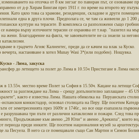
 изминаването на отсечка от 8 км зигзаг по павиран път, се озоваваме п
правено от д-р Хирам Бингам през 1911 г. по време на второто му пътув
ния. Като цяло това са храмове, резиденции, складове и други помещения
лепнали една в друга плочи. Предполага се, че там са живеели до 1 200
стопански култури на терасите. В комплекса са разположени също гробни
се намира върху източните терасии се охранява от т.нар. "пазител на мър
на жени. Благодарение на факта, че завоевателите не са знаели за негов
 катаклизми.
дваме в градчето Агияс Калиентес, преди да се качим на влак за Куско.
 вечерта, настаняване в хотел Munay Wasi 3*(или подобен). Нощувка.
 Куско - Лима, закуска
Трансфер до летището за полет до Лима в 10.55ч Пристигане в Лима около
 в 13.55ч. местно време Полет за София в 15.50ч. Кацане на летище Соф
жност за разглеждане на Лима – срещу допълнително заплащане – 45 US
кралете“, както е известна Лима. Нашата обиколка на Перуанската столи
испанския конкистадор, основал столицата на Перу. Ще посетим Катедрал
пъти от земетресенията през 1609г и 1746г., но все още eзапазила първон
я е разрушавана три пъти от различни катаклизми и пожари. След това 
минго, Продължаваме към авеню „28 Юли“ и авеню „Арекипа“, които вод
от периода преди инките. Ще посетим националния музей за архитектура,
де ла Песуела. В него са се помещавали също Сан Мартин и Симон Болив