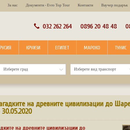
За нас
Документи - Evro Top Tour
Контакти
Ваучер подарък
032 262 264
0896 20 48 48
0
РУСИЯ
КРУИЗИ
ЕГИПЕТ
МАРОКО
ТУНИС
загадките на древните цивилизации до Шар
– 30.05.2020
адките на древните цивилизации до