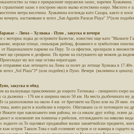
оказателство за това е прекрасният перуански оазис, наречен Хуакачина.
 страхотният оазис е построен около малко естествено езеро. Мястото е 
костотин метра височина. Хуакачина изглежда като Сахара, както и носи
е вечерта, настаняване в хотел „San Agustin Paracas Playa“ 3*(или подобе
 Паракас – Лима – Хулиака - Пуно , закуска и вечеря
е с моторна лодка до островите Балестас, известни още като ”Малките Га
ъвове, морски птици, синьокрак рибояд, фламинго и хумболтови пингвини
н от Националните паркове на Перу. Те са ефектни, ерозирали в множест
смет ще срещнем и делфини. По време на пътуването ще можем да видим 
Произходът му все още остава неразгадан.
се отправяме към летището на Лима за полет до летище Хулиака в 17.40ч
в хотел „Sol Plaza“3* (или подобен) в Пуно. Вечеря (включена в цената)
Пуно, закуска и обяд
им на вълнуващо приключение до езерото Титикака – свещеното езеро на 
му са дължина – 176 км и ширина около 50 км. На места дълбочината му 
е са разположени на около 4 км. от бреговете на Пуно или на 20 мин. п
стика, която расте в изобилие в езерото. Обитавани са от потомците на др
 Инките при навлизането имв района, не са имали друг избор, освен да 
дност и основният им поминък е риболов, отглеждането на няколко вида 
и лодките си.Те оцеляват продавайки малки занаятчийски предмети, кои
е към остров Такиле.Това е най-големият остров и се намира в сърцето на