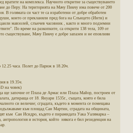
ред вратите на комплекса. Научното откритие за съществуването
ане до Перу. На територията на Мачу Пикчу има повече от 200
. В голямата си част те са изработени от добре обработен
 души, които се прекланяли пред бога на Слънцето (Инти) и
цаили мавзолей, слънчев часовник , както и много подземни
твите". По време на разкопките, са открити 138 тела, 109 от
ото съществуване, Мачу Пикчу е добре запазен и не еповлиян
 12.25 часа. Полет до Париж в 18.20ч.
ия в 19.35ч.
D на човек)
ца ще започне от Плаза де Армас или Плаза Майор, построен от
ата, датираща от 18. Януари 1535г., същата, която е била
ачалното си величие; сградата, където в момента се помещава
продължаваме към площад Сан Мартин, сградата на общината,
ят към Сан Исидро, където е пирамидата Уака Уалямарка –
 антропология и история, който някога е бил резиденция на
ар.