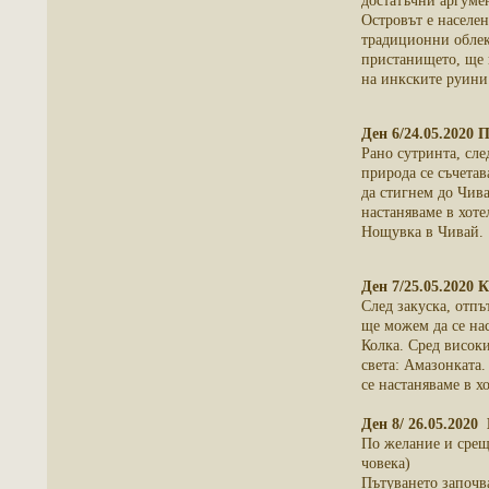
достатъчни аргуме
Островът е населен
традиционни облек
пристанището, ще 
на инкските руини
Ден 6/24.05.2020 
Рано сутринта, сле
природа се съчетав
да стигнем до Чива
настаняваме в хоте
Нощувка в Чивай.
Ден 7/25.05.2020 
След закуска, отпъ
ще можем да се нас
Колка. Сред високи
света: Амазонката
се настаняваме в х
Ден 8/ 26.05.2020
По желание и срещ
човека)
Пътуването започва