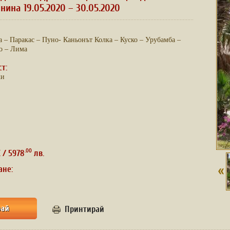
ина 19.05.2020 – 30.05.2020
а – Паракас – Пуно- Каньонът Колка – Куско – Урубамба –
о – Лима
ст:
ки
.00
 / 5978
лв.
ане:
Принтирай