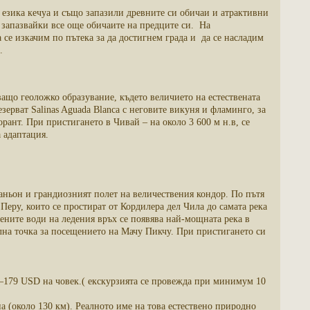
 езика кечуа и също запазили древните си обичаи и атрактивни
 запазвайки все още обичаите на предците си. На
се изкачим по пътека за да достигнем града и да се насладим
.
яващо геоложко образувание, където величието на естествената
зерват Salinas Aguada Blanca с неговите викуня и фламинго, за
рант. При пристигането в Чивай – на около 3 600 м н.в, се
а адаптация.
каньон и грандиозният полет на величествения кондор. По пътя
Перу, които се простират от Кордилера дел Чила до самата река
пените води на ледения връх се появява най-мощната река в
лна точка за посещението на Мачу Пикчу. При пристигането си
–179 USD на човек.( екскурзията се провежда при минимум 10
 (около 130 км). Реалното име на това естествено природно