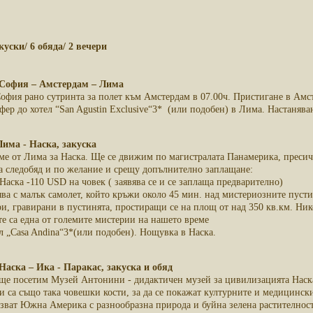
куски/ 6 обяда/ 2 вечери
0 София – Амстердам – Лима
фия рано сутринта за полет към Амстердам в 07.00ч. Пристигане в Амсте
ер до хотел “San Agustin Exclusive“3* (или подобен) в Лима. Настанява
 Лима - Наска, закуска
ме от Лима за Наска. Ще се движим по магистралата Панамерика, преси
а следобяд и по желание и срещу допълнително заплащане:
Наска -110 USD на човек ( заявява се и се заплаща предварително)
ява с малък самолет, който кръжи около 45 мин. над мистериозните пус
, гравирани в пустинята, простиращи се на площ от над 350 кв.км. Нико
те са една от големите мистерии на нашето време
л „Casa Andina“3*(или подобен). Нощувка в Наска.
 Наска – Ика - Паракас, закуска и обяд
 ще посетим Музей Антонини - дидактичен музей за цивилизацията Наск
и са също така човешки кости, за да се покажат културните и медицинск
зват Южна Америка с разнообразна природа и буйна зелена растителност.