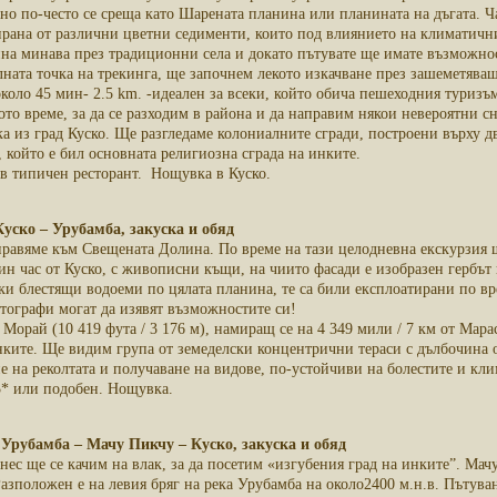
но по-често се среща като Шарената планина или планината на дъгата. Час
рана от различни цветни седименти, които под влиянието на климатични
на минава през традиционни села и докато пътувате ще имате възможност
лната точка на трекинга, ще започнем лекото изкачване през зашеметява
оло 45 мин- 2.5 km. -идеален за всеки, който обича пешеходния туризъ
то време, за да се разходим в района и да направим някои невероятни 
 из град Куско. Ще разгледаме колониалните сгради, построени върху дв
 който е бил основната религиозна сграда на инките.
 в типичен ресторант. Нощувка в Куско.
Куско – Урубамба, закуска и обяд
правяме към Свещената Долина. По време на тази целодневна екскурзия щ
ин час от Куско, с живописни къщи, на чиито фасади е изобразен гербът
ки блестящи водоеми по цялата планина, те са били експлоатирани по вр
тографи могат да изявят възможностите си!
орай (10 419 фута / 3 176 м), намиращ се на 4 349 мили / 7 км от Мара
ките. Ще видим група от земеделски концентрични тераси с дълбочина ок
 на реколтата и получаване на видове, по-устойчиви на болестите и кли
3* или подобен. Нощувка.
0 Урубамба – Мачу Пикчу – Куско, закуска и обяд
Днес ще се качим на влак, за да посетим «изгубения град на инките”. Мач
Разположен е на левия бряг на река Урубамба на около2400 м.н.в. Пътува