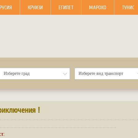
РУСИЯ
КРУИЗИ
ЕГИПЕТ
МАРОКО
ТУНИС
риключения !
ст: