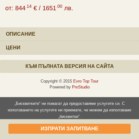
.14
.00
от:
844
€
/
1651
лв.
ОПИСАНИЕ
ЦЕНИ
КЪМ ПЪЛНАТА ВЕРСИЯ НА САЙТА
Copyright © 2015
Evro Top Tour
Powered by
ProStudio
„Бисквитките“ ни помагат да предоставяме услугите си. С
използването на услугите ни приемате, че можем да използваме
„бисквитки“.
Прочети повече
Съгласен съм
ИЗПРАТИ ЗАПИТВАНЕ